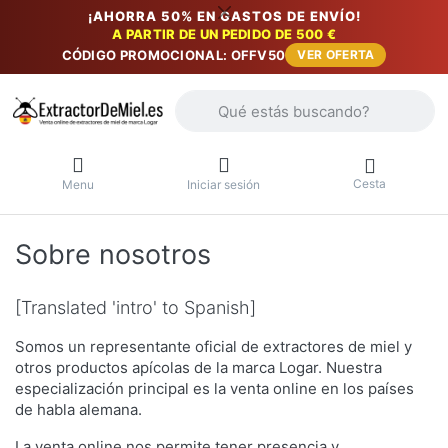
¡AHORRA 50% EN GASTOS DE ENVÍO!
A PARTIR DE UN PEDIDO DE 500 €
CÓDIGO PROMOCIONAL: OFFV50
VER OFERTA
Introduzca un término de búsqueda. Lo
Cesta
Menu
Iniciar sesión
Sobre nosotros
[Translated 'intro' to Spanish]
Somos un representante oficial de extractores de miel y
otros productos apícolas de la marca Logar. Nuestra
especialización principal es la venta online en los países
de habla alemana.
La venta online nos permite tener presencia y