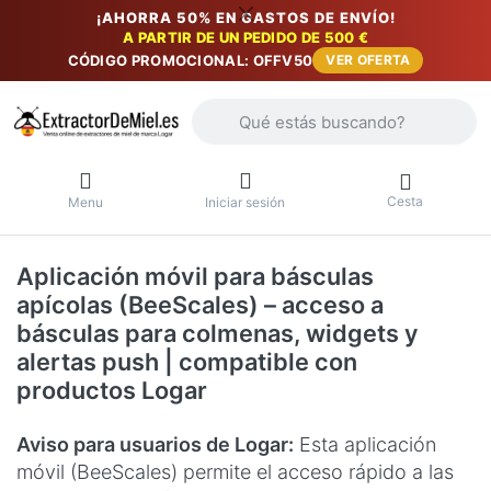
¡AHORRA 50% EN GASTOS DE ENVÍO!
A PARTIR DE UN PEDIDO DE 500 €
CÓDIGO PROMOCIONAL: OFFV50
VER OFERTA
Introduzca un término de búsqueda. Lo
Cesta
Menu
Iniciar sesión
Aplicación móvil para básculas
apícolas (BeeScales) – acceso a
básculas para colmenas, widgets y
alertas push | compatible con
productos Logar
Aviso para usuarios de Logar:
Esta aplicación
móvil (BeeScales) permite el acceso rápido a las