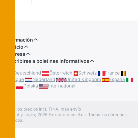
Información
Servicio
Empresa
Suscribirse a boletines informativos
Deutschland
Österreich
Schweiz
France
Belgique
Nederland
United Kingdom
España
Italia
Polska
International
* Todos los precios incl. TINA, más
envío
Copyright y copia; 2026 Extractordemiel.es. Todos los derechos
reservados.