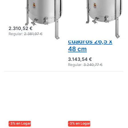
Ø 76 cm, motor
cuadros,
110 W, marcos
depósito 76 cm,
26,5 x 48 cm
motor 180 W,
totalmente
2.310,52 €
electrónico,
Regular:
2.381,97 €
cuadros 26,5 x
48 cm
3.143,54 €
Regular:
3.240,77 €
-3% en Logar
-3% en Logar