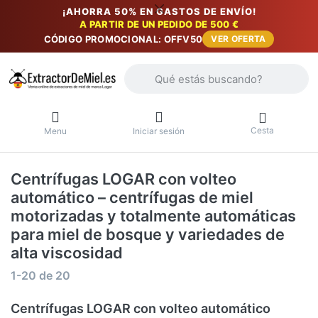
¡AHORRA 50% EN GASTOS DE ENVÍO!
A PARTIR DE UN PEDIDO DE 500 €
CÓDIGO PROMOCIONAL: OFFV50
VER OFERTA
Introduzca un término de búsqueda. Lo
Cesta
Menu
Iniciar sesión
Centrífugas LOGAR con volteo
automático – centrífugas de miel
motorizadas y totalmente automáticas
para miel de bosque y variedades de
alta viscosidad
Resultados de la búsqueda:
1-20
de
20
Centrífugas LOGAR con volteo automático