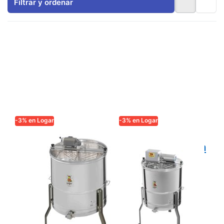
Filtrar y ordenar
-3% en Logar
-3% en Logar
LOGAR TRADE
LOGAR TRADE
Logar Extractor
Logar centrífuga
auto-invertible
autovuelco para
para 4 marcos,
4 cuadros, cuba
tambor 63 cm,
63 cm, motor
motor 110 W,
110 W,
marcos 23 x 48
totalmente