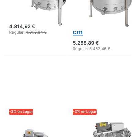
electrónico-S
W, totalmente
(Art. Nº 4300)
electrónico,
marcos 34 x 48
4.814,92 €
cm
Regular:
4.963,84 €
5.288,89 €
Regular:
5.452,46 €
-3% en Logar
-3% en Logar
LOGAR TRADE
LOGAR TRADE
Logar 8 cuadros
Centrífuga Logar
- centrífuga con
de 8 marcos con