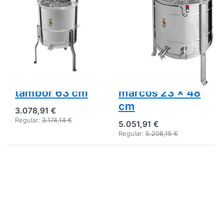
volteo
volteo
automático,
automático,
doble
depósito 82 cm,
compartimento,
motor 250 W,
totalmente
totalmente
eléctrica,
electrónica,
tambor 63 cm
marcos 23 x 48
cm
3.078,91 €
Regular:
3.174,14 €
5.051,91 €
Regular:
5.208,15 €