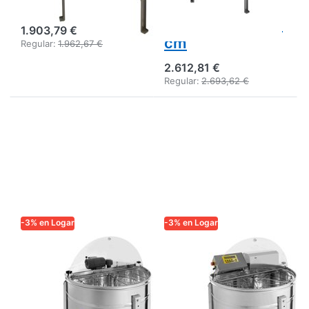
cm
electrónica,
cuadros 23 x 48
1.903,79 €
cm
Regular:
1.962,67 €
2.612,81 €
Regular:
2.693,62 €
-3% en Logar
-3% en Logar
LOGAR TRADE
LOGAR TRADE
Logar extractor
Extractor
auto-inversor de
autogiratorio
4 cuadros, cuba
Logar de 4