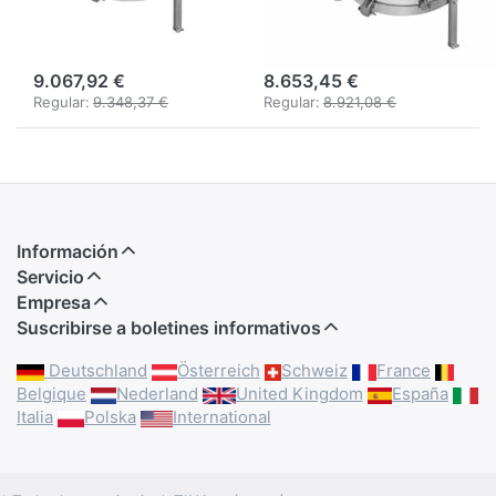
electrónica,
electrónica,
motor 750 W
motor 750 W
9.067,92 €
8.653,45 €
Regular:
9.348,37 €
Regular:
8.921,08 €
Información
Servicio
Empresa
Suscribirse a boletines informativos
Deutschland
Österreich
Schweiz
France
Belgique
Nederland
United Kingdom
España
Italia
Polska
International