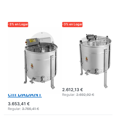
-3% en Logar
-3% en Logar
LOGAR TRADE
LOGAR TRADE
Logar centrífuga
Logar extractor
auto‑vuelco de 4
autoinvertible
cuadros, tambor
de 6 marcos,
76 cm, motor
cuba 76 cm,
180 W,
motor 110 W,
totalmente
marcos 24 x 48
eléctrica,
cm
marcos 31 x 48
2.612,13 €
cm DADANT
Regular:
2.692,92 €
3.653,41 €
Regular:
3.766,41 €