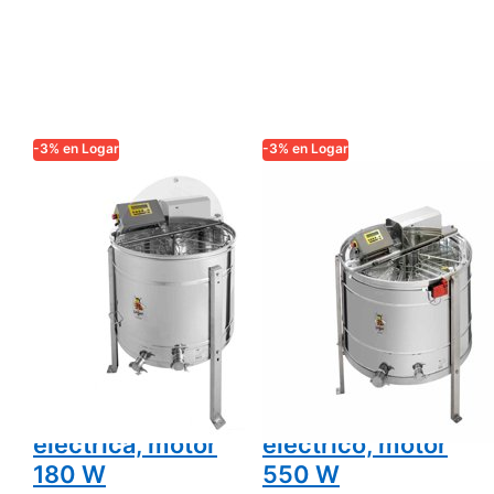
-3% en Logar
-3% en Logar
LOGAR TRADE
LOGAR TRADE
Logar
Extractor de
centrifugadora
volteo
inversión
automático
automática 12
Logar 12
cuadros, tambor
cuadros DT,
Ø76 cm, doble
tambor 95 cm,
cestas,
27,5x48 cm,
totalmente
totalmente
eléctrica, motor
eléctrico, motor
180 W
550 W