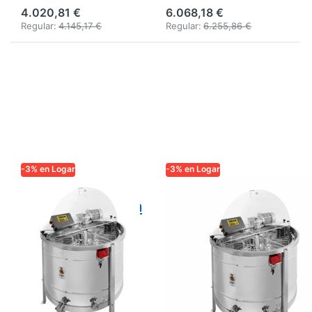
4.020,81 €
6.068,18 €
Regular:
4.145,17 €
Regular:
6.255,86 €
-3% en Logar
-3% en Logar
LOGAR TRADE
LOGAR TRADE
Logar extractora
Logar centrífuga
auto-invertible
autoviradora de
de 12 cuadros
16 cuadros,
DT, tambor 110
cuba 110 cm,
cm, 35x48 cm,
27,5 x 48 cm,
totalmente
totalmente