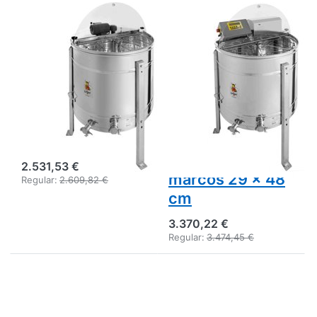
LOGAR TRADE
LOGAR TRADE
Centrífuga
Logar extractor
autovuelco
de volteo
Logar 4 cuadros,
automático para
recipiente 76
4 cuadros, cuba
cm, motor 110W,
Ø 76 cm, motor
cajetines 29 x
180 W,
48 cm
totalmente
electrónico,
2.531,53 €
marcos 29 x 48
Regular:
2.609,82 €
cm
3.370,22 €
Regular:
3.474,45 €