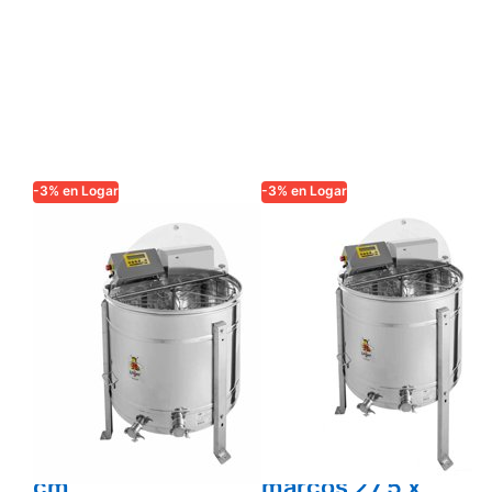
-3% en Logar
-3% en Logar
LOGAR TRADE
LOGAR TRADE
Logar Extractor
Centrífuga
automático de 6
autoinvertible
cuadros,
Logar para 6
depósito Ø 76
marcos,
cm, motor 180W,
depósito 76 cm,
totalmente
motor 180 W,
electrónico,
totalmente
cuadros 24 x 48
electrónica,
cm
marcos 27,5 x