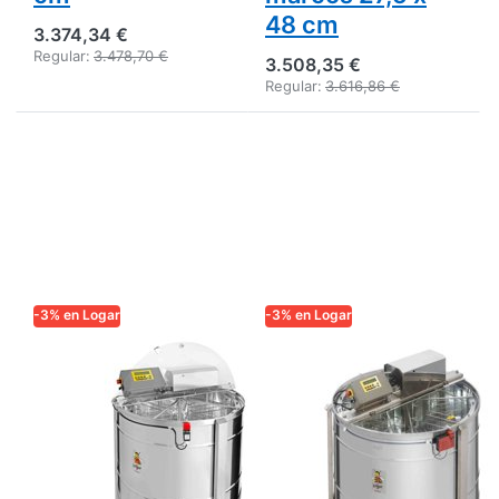
48 cm
3.374,34 €
Regular:
3.478,70 €
3.508,35 €
Regular:
3.616,86 €
-3% en Logar
-3% en Logar
LOGAR TRADE
LOGAR TRADE
Logar 6W
Logar Extractor
Extractor de
auto-reversante
volteo
6/12 cuadros,
automático
recipiente 95
totalmente
cm, motor 370