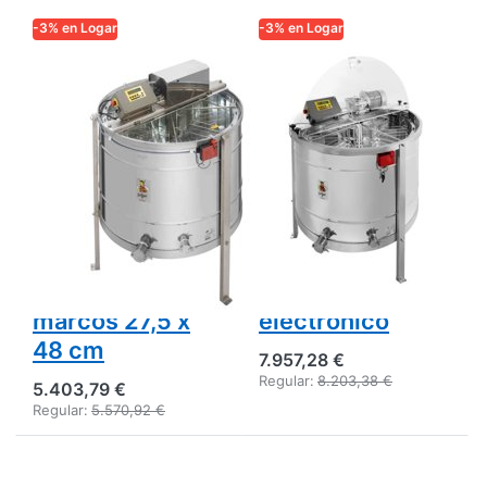
-3% en Logar
-3% en Logar
LOGAR TRADE
LOGAR TRADE
Extractor Logar
Logar Extractor
con volteo
de 8 cuadros
automático de 8
con volteo
cuadros,
automático,
recipiente 95
cuba 110 cm,
cm, motor 370
motor 750 W,
W, totalmente
35x48 cm,
electrónico,
totalmente
marcos 27,5 x
electrónico
48 cm
7.957,28 €
Regular:
8.203,38 €
5.403,79 €
Regular:
5.570,92 €