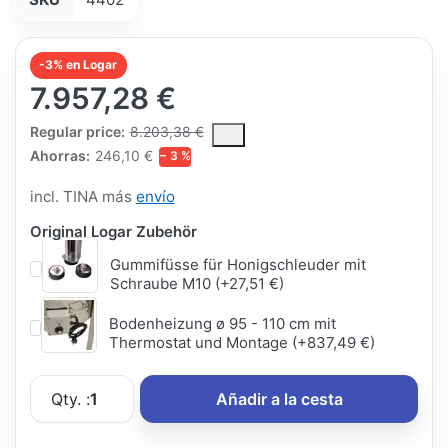
-3% en Logar
7.957,28 €
The Regular Price is the median selling price paid by customers
Regular price:
8.203,38 €
Ahorras:
246,10 €
− 3 %
incl. TINA más
envío
Original Logar Zubehör
Gummifüsse für Honigschleuder mit
Schraube M10 (+27,51 €)
Bodenheizung ø 95 - 110 cm mit
Thermostat und Montage (+837,49 €)
Qty. :
1
Añadir a la cesta