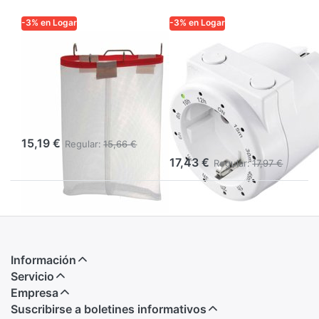
-3% en Logar
-3% en Logar
LOGAR TRADE
LOGAR TRADE
Bolsa colgante
Temporizador
para cera de
para fundidor de
desoperculado
cera para
(29 x 35 cm)
desopercular
Art. 3295
15,19 €
Regular:
15,66 €
17,43 €
Regular:
17,97 €
Información
Servicio
Empresa
Suscribirse a boletines informativos