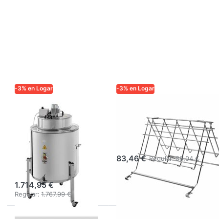
-3% en Logar
-3% en Logar
LOGAR TRADE
LOGAR TRADE
Derretidor de
Soporte de
cera de
desoperculado
desoperculado
Logar
Logar Ø 63 cm,
83,46 €
Regular:
86,04 €
aislado
1.714,95 €
Regular:
1.767,99 €