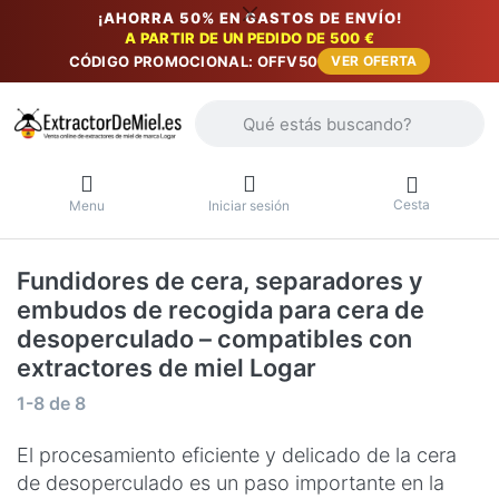
¡AHORRA 50% EN GASTOS DE ENVÍO!
A PARTIR DE UN PEDIDO DE 500 €
CÓDIGO PROMOCIONAL: OFFV50
VER OFERTA
Introduzca un término de búsqueda. Lo
Cesta
Menu
Iniciar sesión
Fundidores de cera, separadores y
embudos de recogida para cera de
desoperculado – compatibles con
extractores de miel Logar
Resultados de la búsqueda:
1-8
de
8
El procesamiento eficiente y delicado de la cera
de desoperculado es un paso importante en la