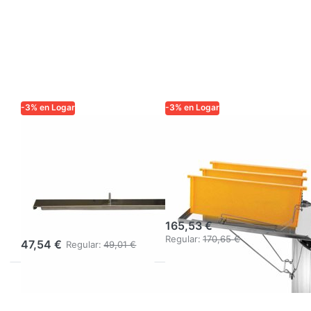
-3% en Logar
-3% en Logar
LOGAR TRADE
LOGAR TRADE
Travesaño Logar
Logar soporte
con espiga para
para cuadros y
fundidor de cera
bandeja de
para
goteo
desoperculado
165,53 €
Regular:
170,65 €
47,54 €
Regular:
49,01 €