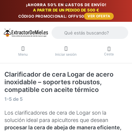
¡AHORRA 50% EN GASTOS DE ENVÍO!
A PARTIR DE UN PEDIDO DE 500 €
CÓDIGO PROMOCIONAL: OFFV50
VER OFERTA
Introduzca un término de búsqueda. Lo
Cesta
Menu
Iniciar sesión
Clarificador de cera Logar de acero
inoxidable – soportes robustos,
compatible con aceite térmico
Resultados de la búsqueda:
1-5
de
5
Los clarificadores de cera de Logar son la
solución ideal para apicultores que desean
procesar la cera de abeja de manera eficiente,