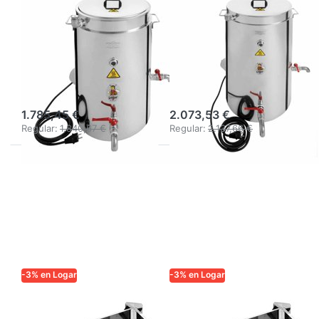
Clarificador de
Esterilizador de
cera Logar 35 l,
cera Logar 75 l,
triple pared con
triple pared con
aislamiento, 3
aislamiento, 3
kW
kW
1.785,45 €
2.073,53 €
Regular:
1.840,67 €
Regular:
2.137,66 €
-3% en Logar
-3% en Logar
LOGAR TRADE
LOGAR TRADE
Soporte Logar
Soporte Logar