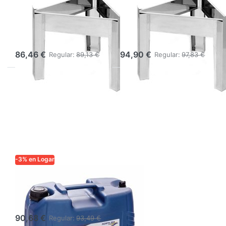
para clarificador
para clarificador
de cera 3322, Ø
de cera 3319, Ø
39 cm
45 cm
86,46 €
94,90 €
Regular:
89,13 €
Regular:
97,83 €
-3% en Logar
LOGAR TRADE
Aceite térmico
20 l
90,68 €
Regular:
93,49 €