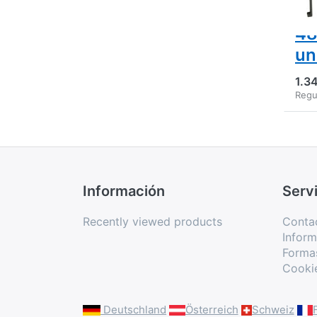
ma
48
un
1.3
Regu
Información
Servi
Recently viewed products
Conta
Inform
Forma
Cooki
Deutschland
Österreich
Schweiz