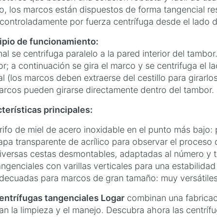
o, los marcos están dispuestos de forma tangencial re
 controladamente por fuerza centrífuga desde el lado d
ipio de funcionamiento:
nal se centrifuga paralelo a la pared interior del tambor
r; a continuación se gira el marco y se centrifuga el l
al (los marcos deben extraerse del cestillo para girarlo
arcos pueden girarse directamente dentro del tambor.
terísticas principales:
rifo de miel de acero inoxidable en el punto más bajo: 
apa transparente de acrílico para observar el proceso 
iversas cestas desmontables, adaptadas al número y 
angenciales con varillas verticales para una estabilidad
decuadas para marcos de gran tamaño: muy versátiles
entrífugas tangenciales Logar
combinan una fabricaci
itan la limpieza y el manejo. Descubra ahora las centr