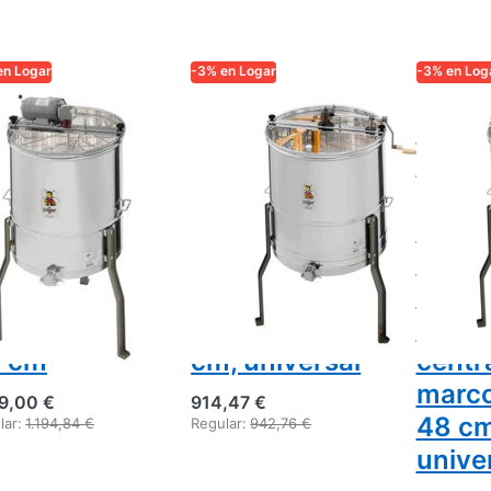
en Logar
-3% en Logar
-3% en Log
AR TRADE
LOGAR TRADE
LOGAR TR
tractor
Logar
Extra
gar 4
extractor 4
miel 
adros,
cuadros,
para 
tor 110W,
accionamiento
marco
ba 52 cm,
manual,
accio
n eje central,
37×48 cm,
manua
rcos 30 x
depósito 63
63 cm
 cm
cm, universal
centra
marco
59,00 €
914,47 €
48 cm
lar:
1.194,84 €
Regular:
942,76 €
unive