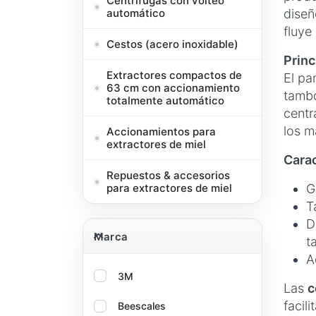
Centrífugas con volteo
diseñ
automático
fluye
Cestos (acero inoxidable)
Princ
Extractores compactos de
El pa
63 cm con accionamiento
tambo
totalmente automático
centr
los m
Accionamientos para
extractores de miel
Carac
Repuestos & accesorios
G
para extractores de miel
T
D
Marca
Marca
t
A
3M
Las
c
facil
Beescales