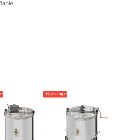
iable.
ar
-3% en Logar
ADE
LOGAR TRADE
Extractor
ífuga 3
Logar de 3
os con
cuadros,
,
accionamiento