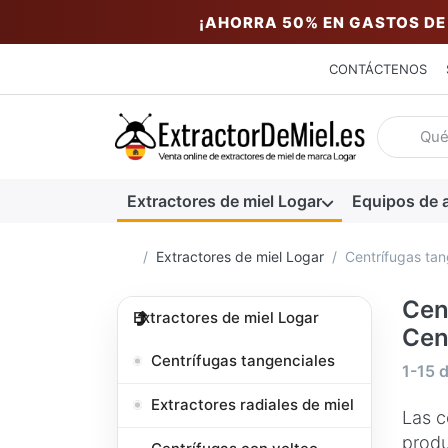
¡AHORRA 50% EN GASTOS DE
CONTÁCTENOS
Introduzc
Extractores de miel Logar
Equipos de a
Página de inicio
Extractores de miel Logar
Centrífugas tan
Cen
Extractores de miel Logar
Cen
Centrífugas tangenciales
Resul
1-15
Extractores radiales de miel
Las c
produ