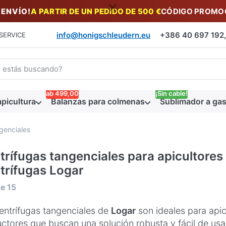
 ENVÍO!
A PARTIR DE UN PEDIDO DE 500 €
CÓDIGO PROMOC
info@honigschleudern.eu
+386 40 697 192, 
SERVICE
a un término de búsqueda. Los primeros resultados aparecen auto
ab 499,00
¡Sin cable!
picultura
Balanzas para colmenas
Sublimador a gas
genciales
trífugas tangenciales para apicultores
trífugas Logar
tados de la búsqueda:
de
15
entrífugas tangenciales de
Logar
son ideales para api
ctores que buscan una solución robusta y fácil de usar