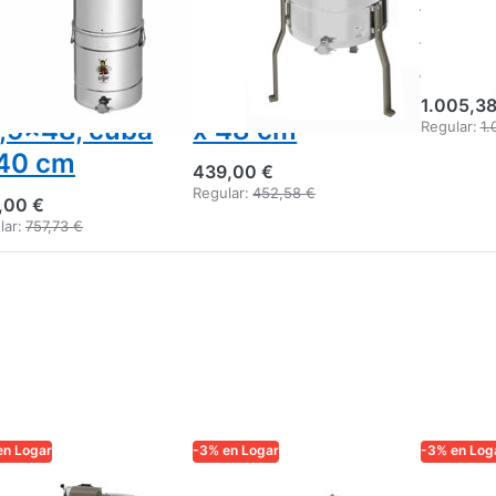
nual con
manual, cuba
26,5x
pósito de
40 cm, para
tamb
vasado,
cuadros 26,5
1.005,38
,5x48, cuba
x 48 cm
Regular:
1.
40 cm
439,00 €
Regular:
452,58 €
,00 €
lar:
757,73 €
en Logar
-3% en Logar
-3% en Log
AR TRADE
LOGAR TRADE
LOGAR TR