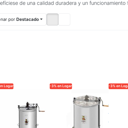
efíciese de una calidad duradera y un funcionamiento f
nar por
Destacado
en Logar
-3% en Logar
-3% en Log
AR TRADE
LOGAR TRADE
LOGAR TR
gar
Extractor
Logar
tractor 3
Logar para 3
centr
rcos,
cuadros,
cuadr
cionamiento
accionamiento
motor