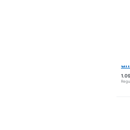
Ex
Lo
cu
mo
de
cm
x 
un
1.0
Regu