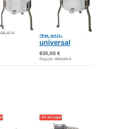
48,
manual, cuba
or 40 cm
52 cm,
cuadros 37 x
 €
48 cm,
036,47 €
universal
635,00 €
Regular:
654,64 €
ar
-3% en Logar
ADE
LOGAR TRADE