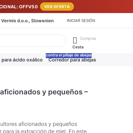
IONAL: OFFV50
VER OFERTA
Vermis d.o.o., Slowenien
INICIAR SESIÓN
máticamente a medida que escribe. Pulse la tecla Intro para ab
Compras
Cesta
contra el pillaje de abejas
-20%
 para ácido oxálico
Corredor para abejas
Manta para m
 aficionados y pequeños –
cultores aficionados y pequeños
 para la extracción de miel. En este