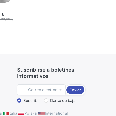
m
 €
500,00 €
Suscribirse a boletines
informativos
Enviar
Seleccionar acción
Suscribir
Darse de baja
a
Italia
Polska
International