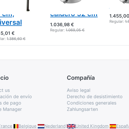
rcos 37 x
diámetro
48 c
 cm,
caldero 52 cm
1.455,00
iversal
Regular:
1.
1.036,98 €
Regular:
1.069,05 €
45,01 €
lar:
1.386,60 €
cio
Compañía
ct us
Aviso legal
ación de envío
Derecho de desistimiento
s de pago
Condiciones generales
e Manager
Zahlungsarten
France
Belgique
Nederland
United Kingdom
Españ