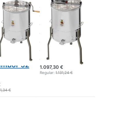
ctor de
Logar
Logar
extractor 4
4
marcos, motor
os,
110W,
namiento
recipiente 52
l sin eje
cm, marcos 30
al, 30x48
x 48 cm
ambor 52
1.097,30 €
Regular:
1.131,24 €
€
1,34 €