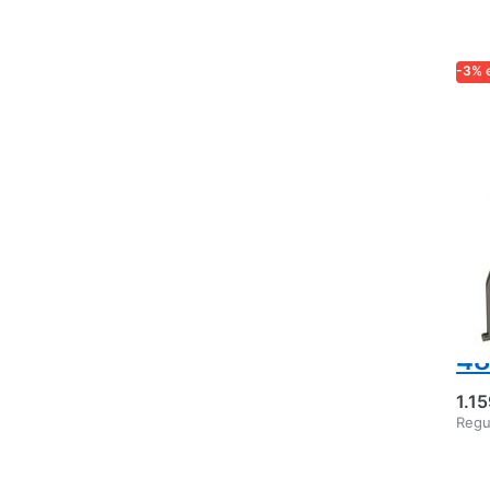
-3% 
LOG
Ex
Lo
cu
Mo
cu
si
ma
48
1.1
Regu