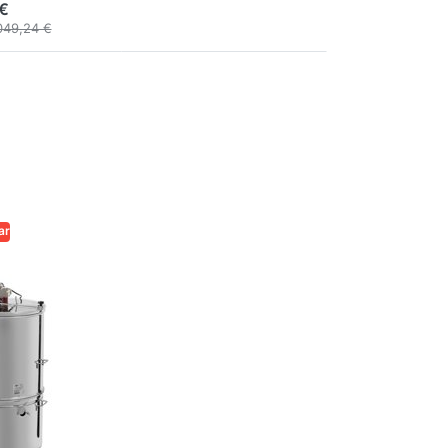
 €
049,24 €
ar
ADE
ctor de
4 cuadros
otor y
 coladora
dros 30 x