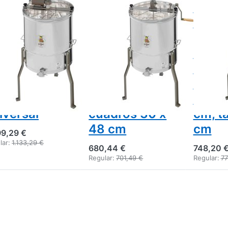
tractora
Extractor
Extra
gar para 3
Logar para 4
miel 
adros,
cuadros,
para 
tor 110 W,
accionamiento
cuadr
pósito 52
manual,
accio
, marco 37
recipiente Ø
manua
48 cm,
52 cm,
centr
iversal
cuadros 30 x
cm, t
48 cm
cm
99,29 €
lar:
1.133,29 €
680,44 €
748,20 
Regular:
701,49 €
Regular:
77