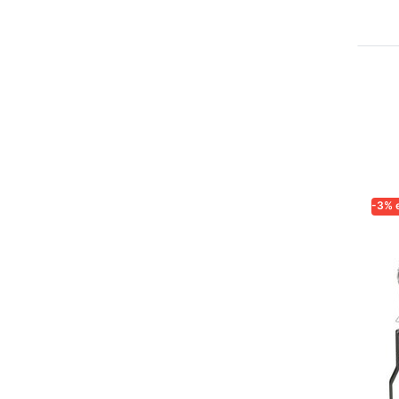
-3% 
LOG
Lo
ex
ma
11
63
ce