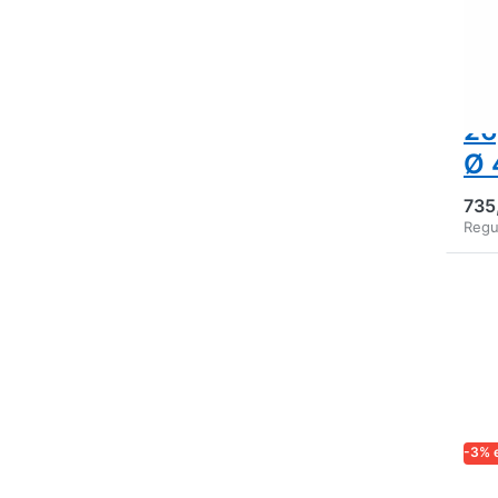
ma
de
en
26
Ø 
735
Regu
-3% 
LOG