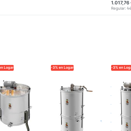
1.017,76
Regular:
1.
en Logar
-3% en Logar
-3% en Log
AR TRADE
LOGAR TRADE
LOGAR TR
gar
Extractor
Logar
tractor de 4
Logar 4
extra
rcos, motor
cuadros,
miel 
0 W, cuba
manivela con
con m
 cm, sin eje
cuba coladora,
jarra
ntral,
30x48,
– cua