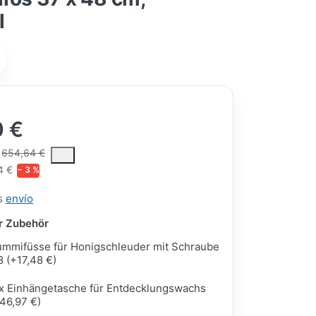
l
0 €
ce is the median selling price paid by customers for a product, excl
654,64 €
4 €
− 3 %
ás
envío
ar Zubehör
mmifüsse für Honigschleuder mit Schraube
 (+17,48 €)
x Einhängetasche für Entdecklungswachs
46,97 €)