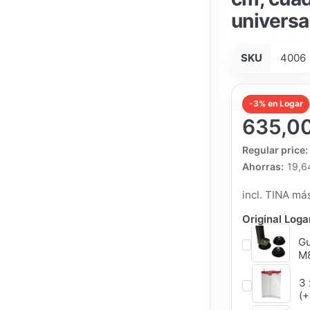
universa
SKU
4006
-3% en Logar
635,0
The Regular Pri
Regular price:
Ahorras:
19,6
incl. TINA m
Original Log
Gu
M8
3 
(+