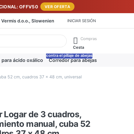
IONAL: OFFV50
VER OFERTA
Vermis d.o.o., Slowenien
INICIAR SESIÓN
máticamente a medida que escribe. Pulse la tecla Intro para ab
Compras
Cesta
contra el pillaje de abejas
-20%
 para ácido oxálico
Corredor para abejas
Manta para m
uba 52 cm, cuadros 37 x 48 cm, universal
r Logar de 3 cuadros,
miento manual, cuba 52
ros 37 x 48 cm,