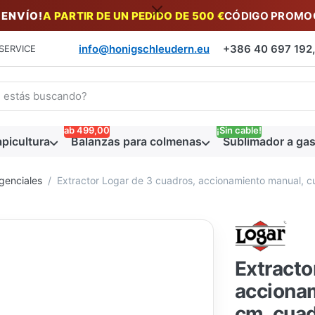
 ENVÍO!
A PARTIR DE UN PEDIDO DE 500 €
CÓDIGO PROMOC
info@honigschleudern.eu
+386 40 697 192, 
SERVICE
a un término de búsqueda. Los primeros resultados aparecen auto
ab 499,00
¡Sin cable!
picultura
Balanzas para colmenas
Sublimador a gas
genciales
Extractor Logar de 3 cuadros, accionamiento manual, c
Extracto
acciona
cm, cuad