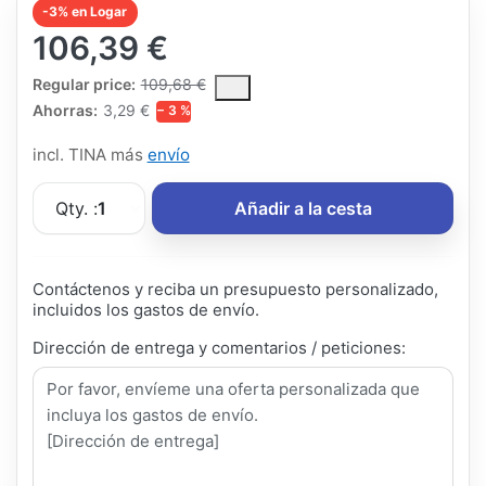
-3% en Logar
106,39 €
The Regular Price is the median selling price paid by customers
Regular price:
109,68 €
Ahorras:
3,29 €
− 3 %
incl. TINA más
envío
Qty. :
1
Añadir a la cesta
Contáctenos y reciba un presupuesto personalizado,
incluidos los gastos de envío.
Dirección de entrega y comentarios / peticiones: