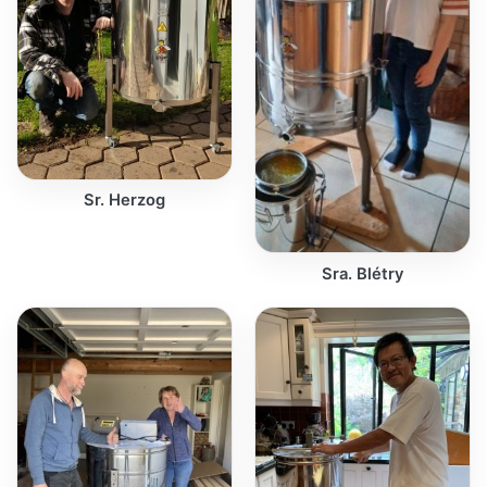
Sr. Herzog
Sra. Blétry