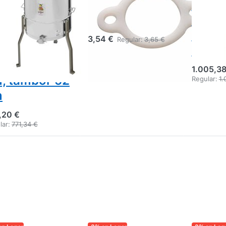
ra 4
art. 7742 de
cuadr
adros,
plástico
motor
cionamiento
26,5x
3,54 €
Regular:
3,65 €
nual sin eje
tamb
ntral, 30x48
1.005,38
, tambor 52
Regular:
1.
m
,20 €
lar:
771,34 €