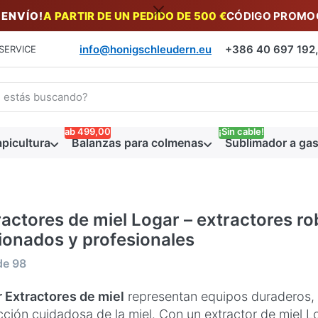
 ENVÍO!
A PARTIR DE UN PEDIDO DE 500 €
CÓDIGO PROMOC
info@honigschleudern.eu
+386 40 697 192, 
SERVICE
a un término de búsqueda. Los primeros resultados aparecen auto
ab 499,00
¡Sin cable!
picultura
Balanzas para colmenas
Sublimador a gas
ractores de miel Logar – extractores ro
cionados y profesionales
tados de la búsqueda:
de
98
 Extractores de miel
representan equipos duraderos, h
cción cuidadosa de la miel. Con un extractor de miel Lo