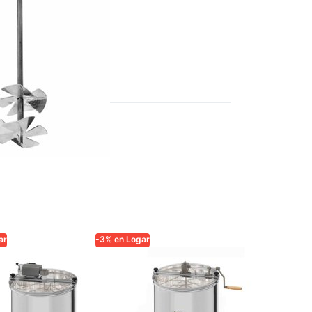
s para
 de miel
ar
-3% en Logar
ADE
LOGAR TRADE
Extractor
ífuga 3
Logar para 3