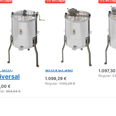
en Logar
-3% en Logar
-3% en Log
AR TRADE
LOGAR TRADE
LOGAR TR
tractor
Extractora
Logar
gar de 3
Logar para 3
extra
adros,
cuadros,
marco
cionamiento
motor 110 W,
110W
nual, cuba
depósito 52
recip
 cm,
cm, marco 37
cm, m
adros 37 x
x 48 cm,
x 48 
 cm,
universal
1.097,30
iversal
Regular:
1.
1.099,29 €
Regular:
1.133,29 €
,00 €
lar:
654,64 €