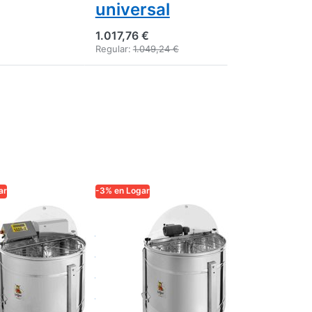
universal
1.017,76 €
Regular:
1.049,24 €
ar
-3% en Logar
ADE
LOGAR TRADE
ctor
Centrífuga
iratorio
autovuelco
 de 4
Logar 4
os,
cuadros,
ito 76
recipiente 76