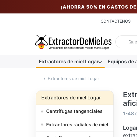
¡AHORRA 50% EN GASTOS DE
CONTÁCTENOS
Introduzc
Extractores de miel Logar
Equipos de a
Página de inicio
Extractores de miel Logar
Ext
Extractores de miel Logar
afi
Centrífugas tangenciales
Resul
1-48
Extractores radiales de miel
Logar
extra