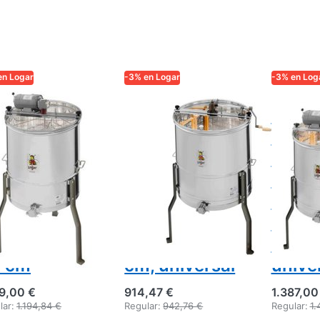
en Logar
-3% en Logar
-3% en Log
AR TRADE
LOGAR TRADE
LOGAR TR
tractor
Logar
Logar
gar 4
extractor 4
extra
adros,
cuadros,
marco
tor 110W,
accionamiento
110 W
ba 52 cm,
manual,
recip
n eje central,
37×48 cm,
cm, m
rcos 30 x
depósito 63
x 48 
 cm
cm, universal
unive
59,00 €
914,47 €
1.387,00
lar:
1.194,84 €
Regular:
942,76 €
Regular:
1.