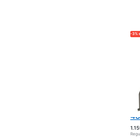
-3% 
LOG
Ex
Lo
cu
Mo
cu
si
ma
48
1.1
Regu