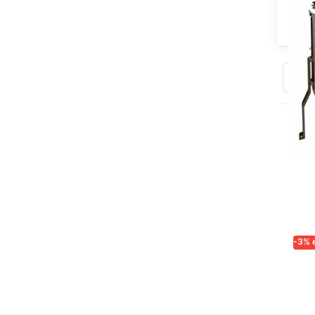
a
tota
Orde
-3% 
LOG
Ex
mi