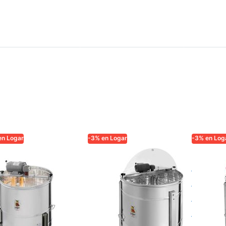
en Logar
-3% en Logar
-3% en Log
AR TRADE
LOGAR TRADE
LOGAR TR
gar
Logar
Extra
tractor de 4
extractor
autog
rcos, motor
auto-inversor
Logar
0 W, cuba
de 4 cuadros,
cuadr
 cm, sin eje
cuba Ø 76 cm,
depós