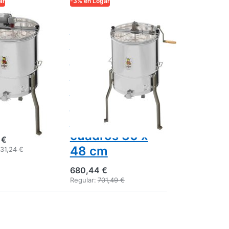
ar
-3% en Logar
ADE
LOGAR TRADE
Extractor
ctor 4
Logar para 4
s, motor
cuadros,
,
accionamiento
iente 52
manual,
arcos 30
recipiente Ø
cm
52 cm,
cuadros 30 x
 €
48 cm
131,24 €
680,44 €
Regular:
701,49 €