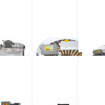
Centrífugas
Extractores radiales de
Centrífugas c
tangenciales
miel
automát
actores compactos
Accionamientos para
Repuest