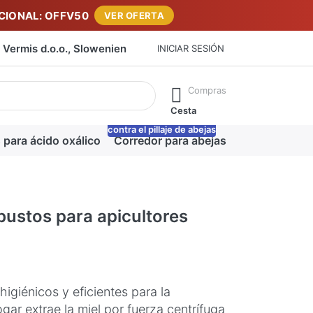
IONAL: OFFV50
VER OFERTA
Vermis d.o.o., Slowenien
INICIAR SESIÓN
máticamente a medida que escribe. Pulse la tecla Intro para ab
Compras
Cesta
contra el pillaje de abejas
-20%
 para ácido oxálico
Corredor para abejas
Manta para m
bustos para apicultores
igiénicos y eficientes para la
gar extrae la miel por fuerza centrífuga