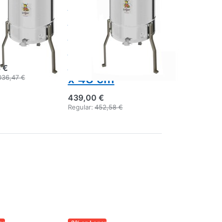
os con
cuadros,
,
accionamiento
48,
manual, cuba
or 40 cm
40 cm, para
cuadros 26,5
 €
x 48 cm
036,47 €
439,00 €
Regular:
452,58 €