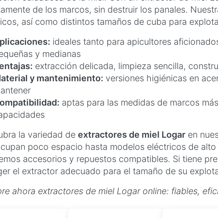
tamente de los marcos, sin destruir los panales. Nues
ricos, así como distintos tamaños de cuba para explot
plicaciones:
ideales tanto para apicultores aficionad
equeñas y medianas
entajas:
extracción delicada, limpieza sencilla, constr
aterial y mantenimiento:
versiones higiénicas en acero
antener
ompatibilidad:
aptas para las medidas de marcos más 
apacidades
bra la variedad de
extractores de miel Logar
en nues
cupan poco espacio hasta modelos eléctricos de alto
emos accesorios y repuestos compatibles. Si tiene pr
er el extractor adecuado para el tamaño de su explot
e ahora extractores de miel Logar online: fiables, efic