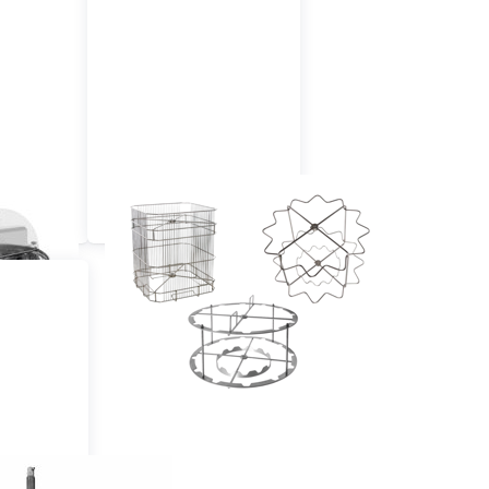
on volteo
Cestos (acero
ico
inoxidable)
os &