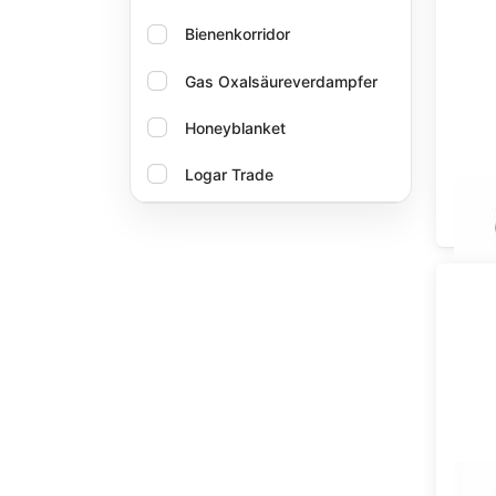
Bienenkorridor
Gas Oxalsäureverdampfer
Honeyblanket
Logar Trade
Oxalika
Extr