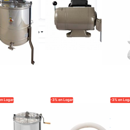
de 63 cm con
extractores de miel
accesorio
ccionamiento
extractores
lmente automático
nar por
Destacado
en Logar
-3% en Logar
-3% en Log
AR TRADE
LOGAR TRADE
LOGAR TR
tractor de
Junta para
Logar
el Logar
grifo de miel
centr