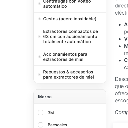
Centrífugas con volteo
direc
automático
eléct
Cestos (acero inoxidable)
A
p
Extractores compactos de
63 cm con accionamiento
V
totalmente automático
M
m
Accionamientos para
extractores de miel
C
c
Repuestos & accesorios
para extractores de miel
Descu
que o
Marca
ofrec
Marca
escog
Compr
3M
Beescales