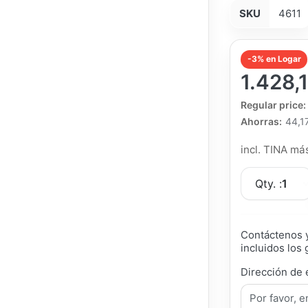
SKU
4611
-3% en Logar
1.428,
The Regular Pri
Regular price:
Ahorras:
44,1
incl. TINA m
Qty. :
1
Contáctenos y
incluidos los 
Dirección de 