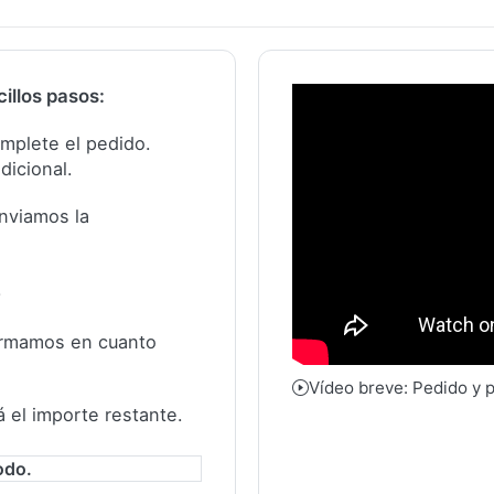
illos pasos:
complete el pedido.
dicional.
nviamos la
.
formamos en cuanto
Vídeo breve: Pedido y 
á el importe restante.
odo.