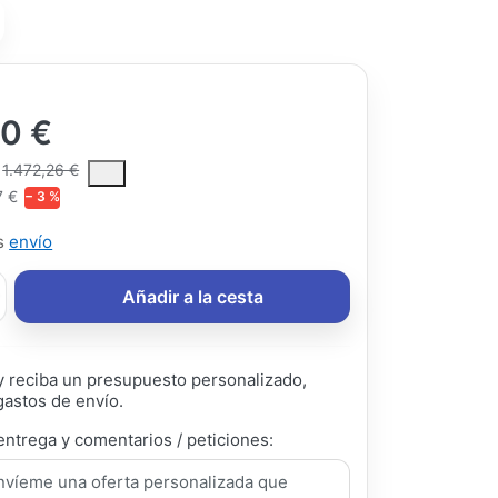
10 €
ce is the median selling price paid by customers for a product, excl
1.472,26 €
7 €
− 3 %
ás
envío
Añadir a la cesta
 reciba un presupuesto personalizado,
gastos de envío.
entrega y comentarios / peticiones: