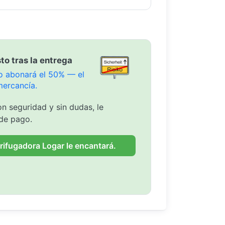
to tras la entrega
olo abonará el 50% — el
mercancía.
n seguridad y sin dudas, le
de pago.
rifugadora Logar le encantará.