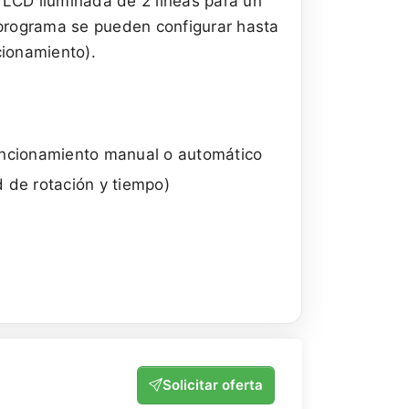
 LCD iluminada de 2 líneas para un
 programa se pueden configurar hasta
cionamiento).
funcionamiento manual o automático
 de rotación y tiempo)
Solicitar oferta