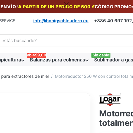
 ENVÍO!
A PARTIR DE UN PEDIDO DE 500 €
CÓDIGO PROMOC
info@honigschleudern.eu
+386 40 697 192, 
SERVICE
a un término de búsqueda. Los primeros resultados aparecen auto
ab 499,00
¡Sin cable!
picultura
Balanzas para colmenas
Sublimador a gas
para extractores de miel
Motorreductor 250 W con control totalm
Motorred
totalmen