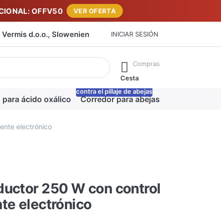
IONAL: OFFV50
VER OFERTA
Vermis d.o.o., Slowenien
INICIAR SESIÓN
máticamente a medida que escribe. Pulse la tecla Intro para ab
Compras
Cesta
contra el pillaje de abejas
-20%
 para ácido oxálico
Corredor para abejas
Manta para m
ente electrónico
uctor 250 W con control
te electrónico