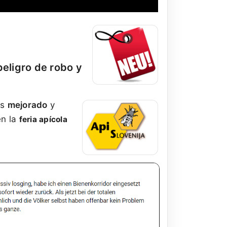
peligro de robo y
os
mejorado
y
en la
feria apícola