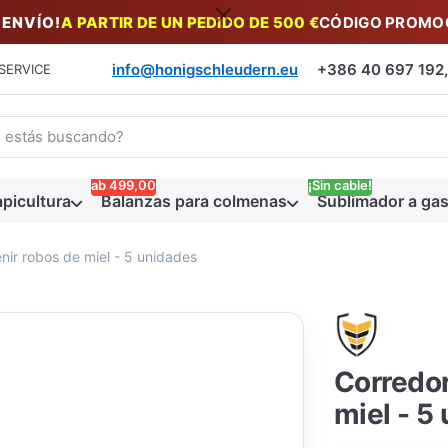
 ENVÍO!
A PARTIR DE UN PEDIDO DE 500 €
CÓDIGO PROMOC
info@honigschleudern.eu
+386 40 697 192, 
SERVICE
a un término de búsqueda. Los primeros resultados aparecen auto
ab 499,00
¡Sin cable!
picultura
Balanzas para colmenas
Sublimador a gas
nir robos de miel - 5 unidades
Corredor
miel - 5