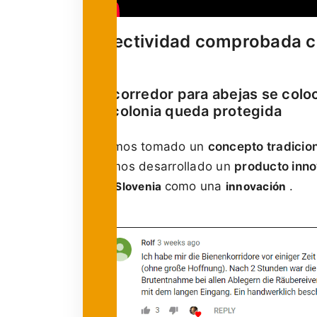
Efectividad comprobada co
El corredor para abejas se colo
la colonia queda protegida
Hemos tomado un
concepto tradicio
hemos desarrollado un
producto inn
como una
.
ApiSlovenia
innovación