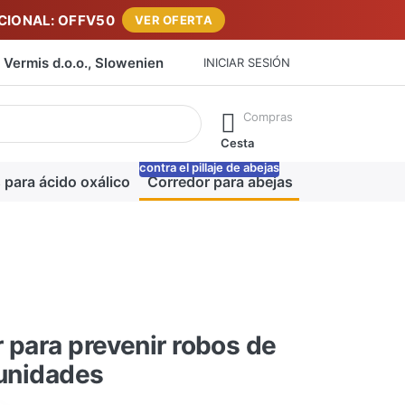
IONAL: OFFV50
VER OFERTA
Vermis d.o.o., Slowenien
INICIAR SESIÓN
máticamente a medida que escribe. Pulse la tecla Intro para ab
Compras
Cesta
contra el pillaje de abejas
-20%
 para ácido oxálico
Corredor para abejas
Manta para m
 para prevenir robos de
 unidades