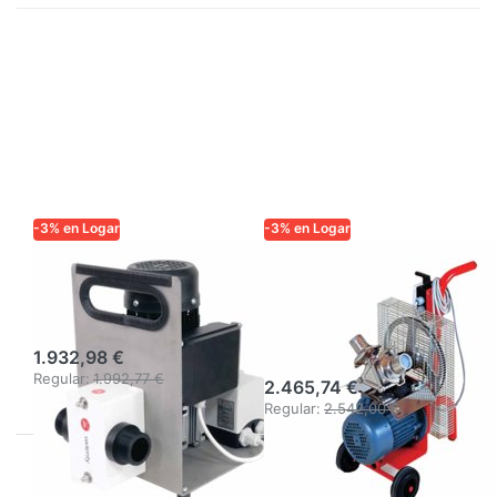
-3% en Logar
-3% en Logar
LOGAR TRADE
LOGAR TRADE
Bomba de miel
Bomba de miel
mini, 230V
para 1500 kg/h,
750 W/230 V
1.932,98 €
Regular:
1.992,77 €
2.465,74 €
Regular:
2.542,00 €