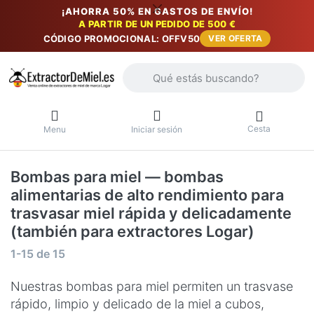
¡AHORRA 50% EN GASTOS DE ENVÍO!
A PARTIR DE UN PEDIDO DE 500 €
CÓDIGO PROMOCIONAL: OFFV50
VER OFERTA
Introduzca un término de búsqueda. Lo
Cesta
Menu
Iniciar sesión
Bombas para miel — bombas
alimentarias de alto rendimiento para
trasvasar miel rápida y delicadamente
(también para extractores Logar)
Resultados de la búsqueda:
1-15
de
15
Nuestras bombas para miel permiten un trasvase
rápido, limpio y delicado de la miel a cubos,