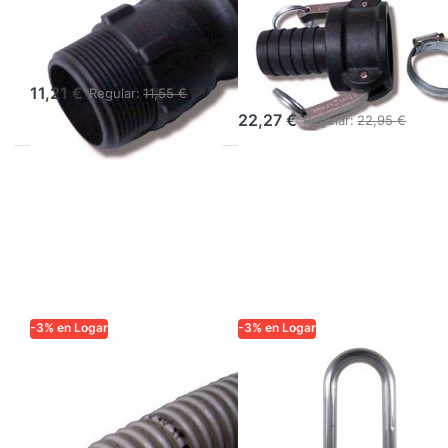
rápido con rosca
rápido con
exterior 6/4''
conector para
(1,5'')
manguera 6/4''
(Ø 40 mm)
11,21 €
Regular:
11,55 €
22,27 €
Regular:
22,95 €
-3% en Logar
-3% en Logar
LOGAR TRADE
LOGAR TRADE
Manguera de
Codo Logar para
succión para
manguera de
miel, PVC apto
aspiración Ø 40