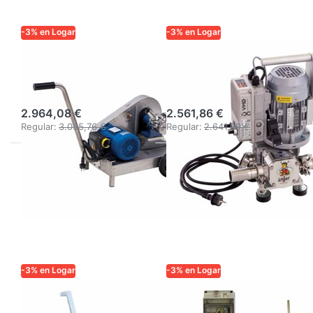
-3% en Logar
-3% en Logar
LOGAR TRADE
LOGAR TRADE
Bomba para miel
Bomba de miel
Major 60, 400 V
IT60
2.964,08 €
2.561,86 €
Regular:
3.055,76 €
Regular:
2.641,09 €
-3% en Logar
-3% en Logar
LOGAR TRADE
LOGAR TRADE
Bomba de miel
Controlador de