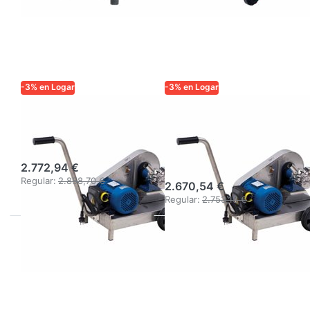
-3% en Logar
-3% en Logar
LOGAR TRADE
LOGAR TRADE
Bomba para miel
Bomba de miel
Minor 40, 230 V
Logar Minor 40,
400V
2.772,94 €
Regular:
2.858,70 €
2.670,54 €
Regular:
2.753,13 €