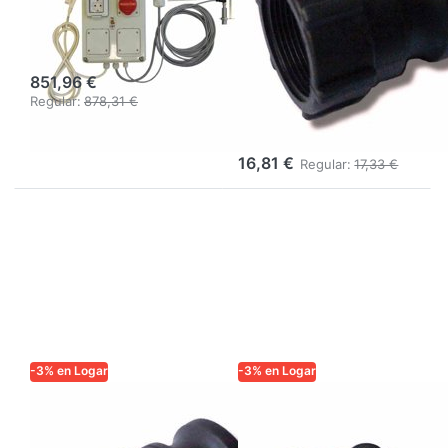
ultrasónico (230
pieza principal,
V/400 V)
reforzado con
fibras, apto para
851,96 €
contacto
Regular:
878,31 €
alimentario
16,81 €
Regular:
17,33 €
-3% en Logar
-3% en Logar
LOGAR TRADE
LOGAR TRADE
Acoplamiento
Acoplamiento