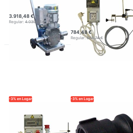
IT100
bomba 230V
con sensor
3.918,48 €
ultrasónico
Regular:
4.039,67 €
784,48 €
Regular:
808,74 €
-3% en Logar
-3% en Logar
LOGAR TRADE
LOGAR TRADE
Control de
Acoplamiento
bombas con
rápido con rosca
sensor
interior 6/4'' –