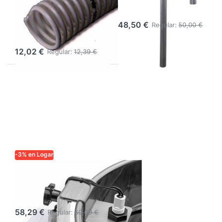
para uso
mm
alimentario – Ø
48,50 €
Regular:
50,00 €
interior 40 mm
12,02 €
Regular:
12,39 €
-3% en Logar
LOGAR TRADE
Alarma de nivel
para miel
58,29 €
Regular:
60,09 €