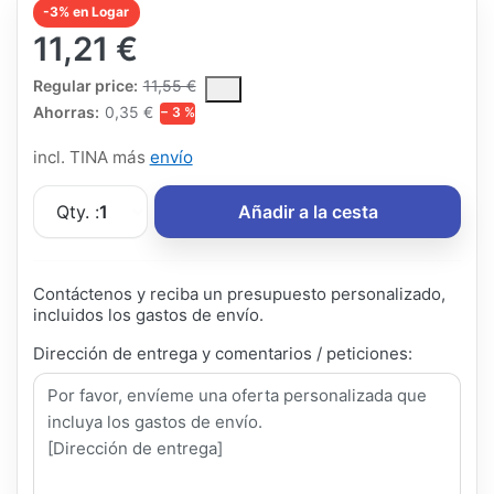
-3% en Logar
11,21 €
The Regular Price is the median selling price paid by customers
Regular price:
11,55 €
Ahorras:
0,35 €
− 3 %
incl. TINA más
envío
Qty. :
1
Añadir a la cesta
Contáctenos y reciba un presupuesto personalizado,
incluidos los gastos de envío.
Dirección de entrega y comentarios / peticiones: