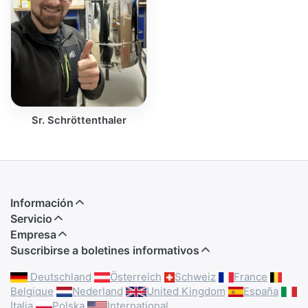
Sr. Schröttenthaler
Información
Servicio
Empresa
Suscribirse a boletines informativos
Deutschland
Österreich
Schweiz
France
Belgique
Nederland
United Kingdom
España
Italia
Polska
International