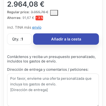
2.964,08 €
The Regular Price is the median selling price paid by customers
Regular price:
3.055,76 €
Ahorras:
91,67 €
− 3 %
incl. TINA más
envío
Qty. :
1
Añadir a la cesta
Contáctenos y reciba un presupuesto personalizado,
incluidos los gastos de envío.
Dirección de entrega y comentarios / peticiones: