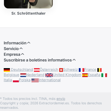
Sr. Schröttenthaler
Información
Servicio
Empresa
Suscribirse a boletines informativos
Deutschland
Österreich
Schweiz
France
Belgique
Nederland
United Kingdom
España
Italia
Polska
International
* Todos los precios incl. TINA, más
envío
Copyright y copia; 2026 Extractordemiel.es. Todos los derechos
reservados.