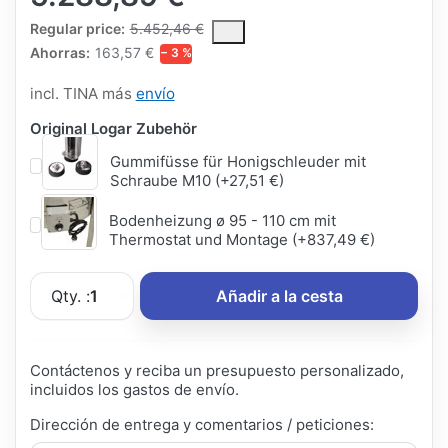
The Regular Price is the median selling price paid by customers
Regular price:
5.452,46 €
Ahorras:
163,57 €
− 3 %
incl. TINA más
envío
Original Logar Zubehör
Gummifüsse für Honigschleuder mit
Schraube M10 (+27,51 €)
Bodenheizung ø 95 - 110 cm mit
Thermostat und Montage (+837,49 €)
Qty. :
1
Añadir a la cesta
Contáctenos y reciba un presupuesto personalizado,
incluidos los gastos de envío.
Dirección de entrega y comentarios / peticiones: