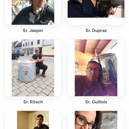
Sr. Jasper
Sr. Dupraz
Sr. Rösch
Sr. Guillois