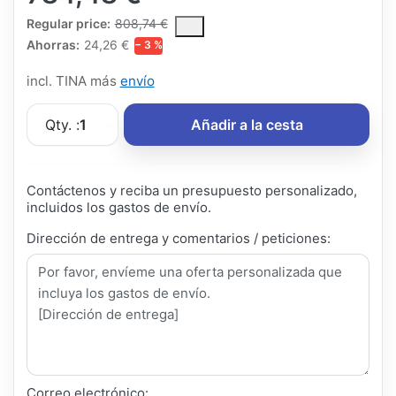
The Regular Price is the median selling price paid by customers
Regular price:
808,74 €
Ahorras:
24,26 €
− 3 %
incl. TINA más
envío
Qty. :
1
Añadir a la cesta
Contáctenos y reciba un presupuesto personalizado,
incluidos los gastos de envío.
Dirección de entrega y comentarios / peticiones:
Correo electrónico: