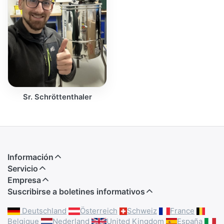
Sr. Schröttenthaler
Información
Servicio
Empresa
Suscribirse a boletines informativos
Deutschland
Österreich
Schweiz
France
Belgique
Nederland
United Kingdom
España