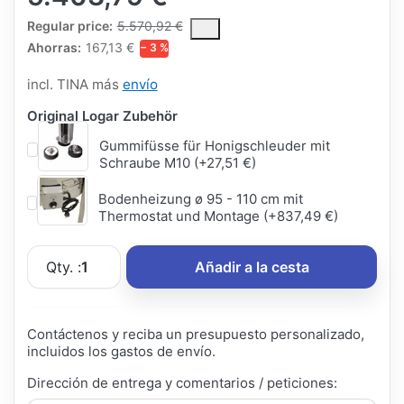
The Regular Price is the median selling price paid by customers
Regular price:
5.570,92 €
Ahorras:
167,13 €
− 3 %
incl. TINA más
envío
Original Logar Zubehör
Gummifüsse für Honigschleuder mit
Schraube M10 (+27,51 €)
Bodenheizung ø 95 - 110 cm mit
Thermostat und Montage (+837,49 €)
Qty. :
1
Añadir a la cesta
Contáctenos y reciba un presupuesto personalizado,
incluidos los gastos de envío.
Dirección de entrega y comentarios / peticiones: