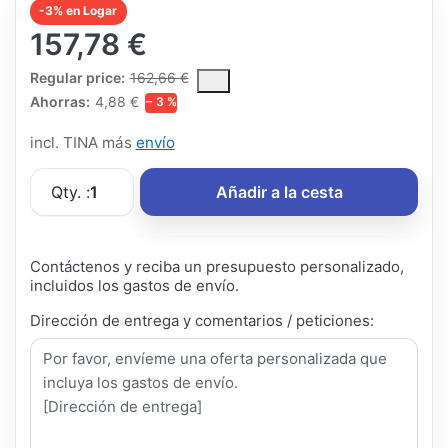
-3% en Logar
157,78 €
The Regular Price is the median selling price paid by customers
Regular price:
162,66 €
Ahorras:
4,88 €
− 3 %
incl. TINA más
envío
Qty. :
1
Añadir a la cesta
Contáctenos y reciba un presupuesto personalizado,
incluidos los gastos de envío.
Dirección de entrega y comentarios / peticiones: