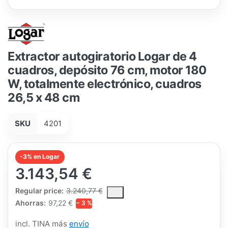
Extractor autogiratorio Logar de 4
cuadros, depósito 76 cm, motor 180
W, totalmente electrónico, cuadros
26,5 x 48 cm
SKU
4201
-3% en Logar
3.143,54 €
The Regular Price is the median selling price paid by customers
Regular price:
3.240,77 €
Ahorras:
97,22 €
− 3 %
incl. TINA más
envío