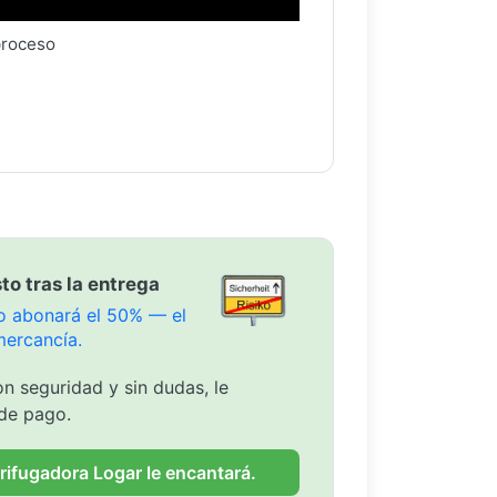
proceso
to tras la entrega
olo abonará el 50% — el
mercancía.
n seguridad y sin dudas, le
de pago.
rifugadora Logar le encantará.