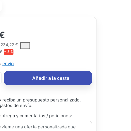
 €
ce is the median selling price paid by customers for a product, excl
234,22 €
 €
− 3 %
ás
envío
Añadir a la cesta
 reciba un presupuesto personalizado,
gastos de envío.
entrega y comentarios / peticiones: