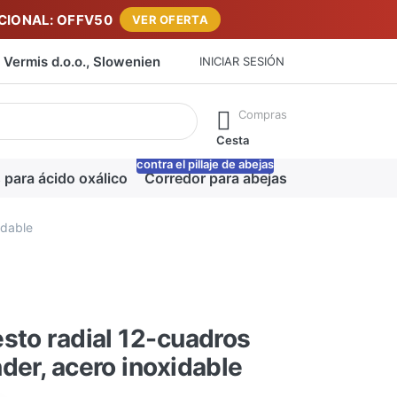
IONAL: OFFV50
VER OFERTA
Vermis d.o.o., Slowenien
INICIAR SESIÓN
máticamente a medida que escribe. Pulse la tecla Intro para ab
Compras
Cesta
contra el pillaje de abejas
-20%
 para ácido oxálico
Corredor para abejas
Manta para m
idable
sto radial 12-cuadros
der, acero inoxidable