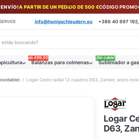
 ENVÍO!
A PARTIR DE UN PEDIDO DE 500 €
CÓDIGO PROMOC
info@honigschleudern.eu
+386 40 697 192, 
SERVICE
a un término de búsqueda. Los primeros resultados aparecen auto
ab 499,00
¡Sin cable!
picultura
Balanzas para colmenas
Sublimador a gas
noxidable)
Logar Cesto radial 12-cuadros D63, Zander, acero inox
Logar Ce
D63, Zan