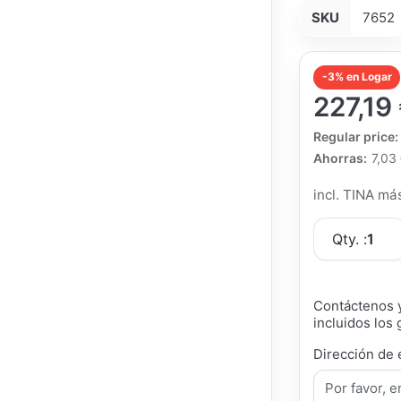
SKU
7652
-3% en Logar
227,19
The Regular Pri
Regular price:
Ahorras:
7,03
incl. TINA m
Qty. :
1
Contáctenos y
incluidos los 
Dirección de 