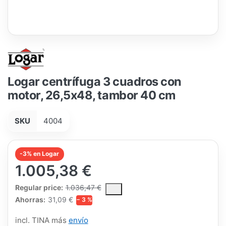
Logar centrífuga 3 cuadros con
motor, 26,5x48, tambor 40 cm
SKU
4004
-3% en Logar
1.005,38 €
The Regular Price is the median selling price paid by customers
Regular price:
1.036,47 €
Ahorras:
31,09 €
− 3 %
incl. TINA más
envío