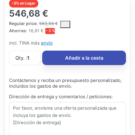
-3% en Logar
546,68 €
The Regular Price is the median selling price paid by customers
Regular price:
563,58 €
Ahorras:
16,91 €
− 3 %
incl. TINA más
envío
Qty. :
1
Añadir a la cesta
Contáctenos y reciba un presupuesto personalizado,
incluidos los gastos de envío.
Dirección de entrega y comentarios / peticiones: