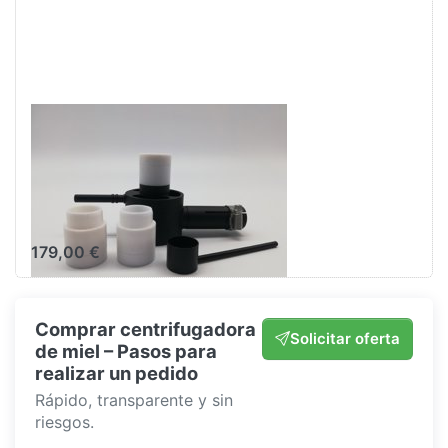
GAS
OXALSÄUREVERDAMPFER
Vaporizador de
ácido oxálico a
gas
179,00 €
Comprar centrifugadora
Solicitar oferta
de miel – Pasos para
realizar un pedido
Rápido, transparente y sin
riesgos.