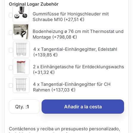
Original Logar Zubehör
Gummifüsse für Honigschleuder mit
Schraube M10 (+27,51 €)
Bodenheizung ø 76 cm mit Thermostat und
Montage (+798,08 €)
4 x Tangential-Einhängegitter, Edelstahl
(+139,85 €)
2 x Einhängetasche für Entdecklungswachs
(+31,32 €)
4 x Tangential-Einhängegitter für CH
Rahmen (+137,03 €)
Qty. :
1
Añadir a la cesta
Contáctenos y reciba un presupuesto personalizado,