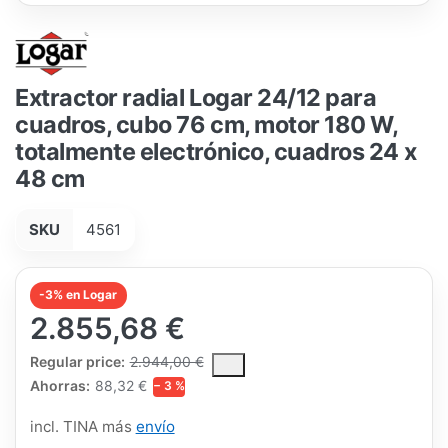
Extractor radial Logar 24/12 para
cuadros, cubo 76 cm, motor 180 W,
totalmente electrónico, cuadros 24 x
48 cm
SKU
4561
-3% en Logar
2.855,68 €
The Regular Price is the median selling price paid by customers
Regular price:
2.944,00 €
Ahorras:
88,32 €
− 3 %
incl. TINA más
envío