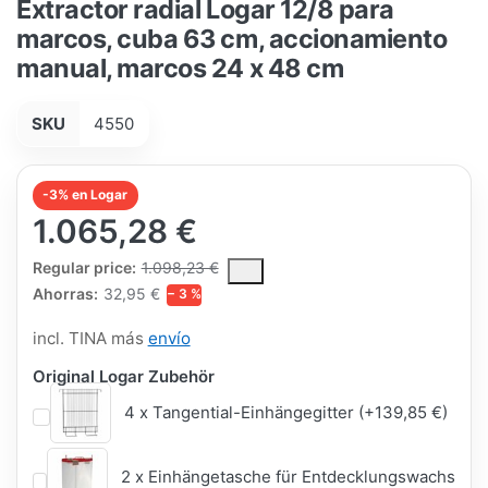
Extractor radial Logar 12/8 para
marcos, cuba 63 cm, accionamiento
manual, marcos 24 x 48 cm
SKU
4550
-3% en Logar
1.065,28 €
The Regular Price is the median selling price paid by customers
Regular price:
1.098,23 €
Ahorras:
32,95 €
− 3 %
incl. TINA más
envío
Original Logar Zubehör
4 x Tangential-Einhängegitter (+139,85 €)
2 x Einhängetasche für Entdecklungswachs