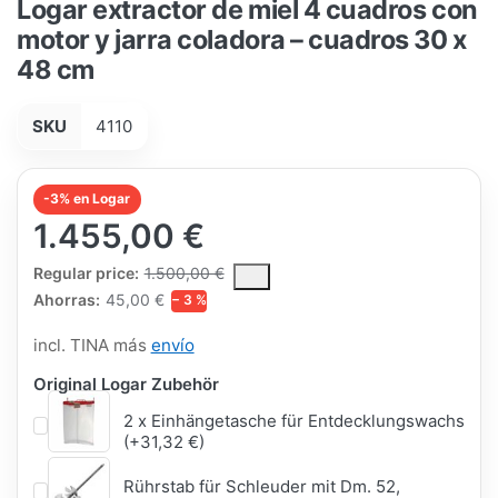
Logar extractor de miel 4 cuadros con
motor y jarra coladora – cuadros 30 x
48 cm
SKU
4110
-3% en Logar
1.455,00 €
The Regular Price is the median selling price paid by customers
Regular price:
1.500,00 €
Ahorras:
45,00 €
− 3 %
incl. TINA más
envío
Original Logar Zubehör
2 x Einhängetasche für Entdecklungswachs
(+31,32 €)
Rührstab für Schleuder mit Dm. 52,