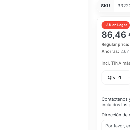
SKU
3322
-3% en Logar
86,46 
The Regular Pri
Regular price:
Ahorras:
2,67
incl. TINA m
Qty. :
1
Contáctenos y
incluidos los 
Dirección de 