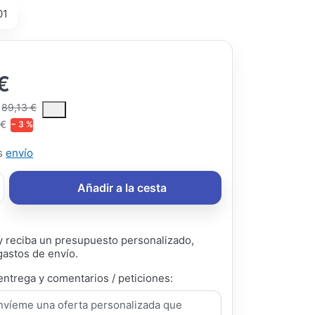
01
€
ce is the median selling price paid by customers for a product, excl
89,13 €
 €
− 3 %
ás
envío
Añadir a la cesta
 reciba un presupuesto personalizado,
gastos de envío.
entrega y comentarios / peticiones: