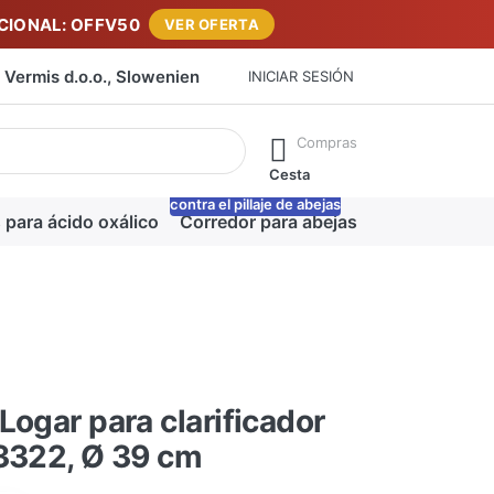
IONAL: OFFV50
VER OFERTA
Vermis d.o.o., Slowenien
INICIAR SESIÓN
máticamente a medida que escribe. Pulse la tecla Intro para ab
Compras
Cesta
contra el pillaje de abejas
-20%
 para ácido oxálico
Corredor para abejas
Manta para m
Logar para clarificador
3322, Ø 39 cm