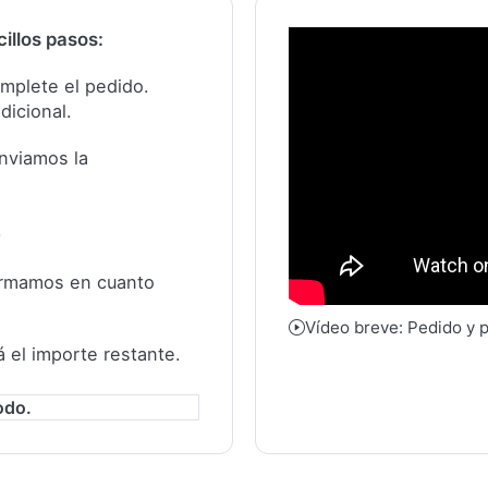
illos pasos:
complete el pedido.
dicional.
nviamos la
.
formamos en cuanto
Vídeo breve: Pedido y 
á el importe restante.
odo.