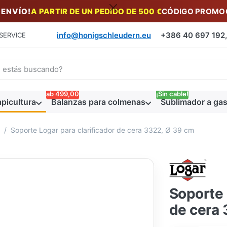
 ENVÍO!
A PARTIR DE UN PEDIDO DE 500 €
CÓDIGO PROMOC
info@honigschleudern.eu
+386 40 697 192, 
SERVICE
a un término de búsqueda. Los primeros resultados aparecen auto
ab 499,00
¡Sin cable!
picultura
Balanzas para colmenas
Sublimador a gas
Soporte Logar para clarificador de cera 3322, Ø 39 cm
Soporte 
de cera 