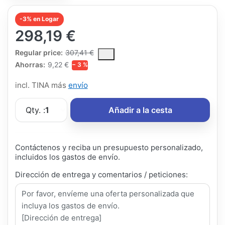
-3% en Logar
298,19 €
The Regular Price is the median selling price paid by customers
Regular price:
307,41 €
Ahorras:
9,22 €
− 3 %
incl. TINA más
envío
Qty. :
1
Añadir a la cesta
Contáctenos y reciba un presupuesto personalizado,
incluidos los gastos de envío.
Dirección de entrega y comentarios / peticiones: