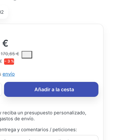
02
 €
ce is the median selling price paid by customers for a product, excl
170,65 €
 €
− 3 %
ás
envío
Añadir a la cesta
 reciba un presupuesto personalizado,
gastos de envío.
entrega y comentarios / peticiones: