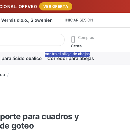
IONAL: OFFV50
VER OFERTA
Vermis d.o.o., Slowenien
INICIAR SESIÓN
máticamente a medida que escribe. Pulse la tecla Intro para ab
Compras
Cesta
contra el pillaje de abejas
-20%
 para ácido oxálico
Corredor para abejas
Manta para m
ado
porte para cuadros y
 de goteo