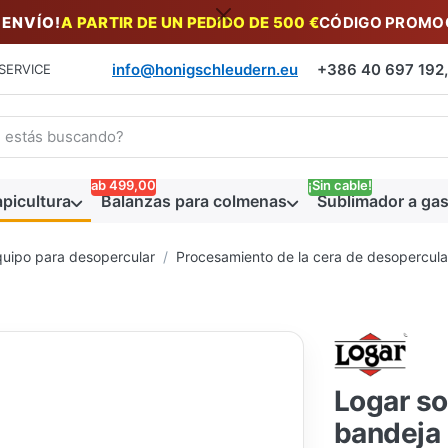
 ENVÍO!
A PARTIR DE UN PEDIDO DE 500 €
CÓDIGO PROMOC
info@honigschleudern.eu
+386 40 697 192, 
SERVICE
a un término de búsqueda. Los primeros resultados aparecen auto
ab 499,00
¡Sin cable!
picultura
Balanzas para colmenas
Sublimador a gas
uipo para desopercular
Procesamiento de la cera de desopercul
Logar so
bandeja