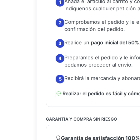
Añada el artículo al carrito y 
1
Indíquenos cualquier petición a
Comprobamos el pedido y le e
2
confirmación del pedido.
Realice un
pago inicial del 50%
3
Preparamos el pedido y le in
4
podamos proceder al envío.
Recibirá la mercancía y abonar
5
Realizar el pedido es fácil y cóm
GARANTÍA Y COMPRA SIN RIESGO
Garantía de satisfacción 100%