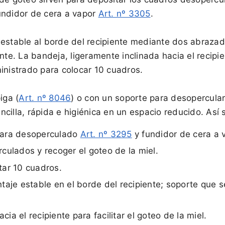
undidor de cera a vapor
Art. nº 3305
.
 estable al borde del recipiente mediante dos abrazad
te. La bandeja, ligeramente inclinada hacia el recipient
inistrado para colocar 10 cuadros.
iga (
Art. nº 8046
) o con un soporte para desopercular
cilla, rápida e higiénica en un espacio reducido. Así
para desoperculado
Art. nº 3295
y fundidor de cera a
ulados y recoger el goteo de la miel.
tar 10 cuadros.
je estable en el borde del recipiente; soporte que se
ia el recipiente para facilitar el goteo de la miel.