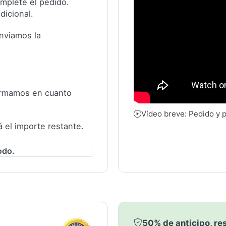
complete el pedido.
dicional.
nviamos la
.
formamos en cuanto
Vídeo breve: Pedido y 
á el importe restante.
odo.
50% de anticipo, res