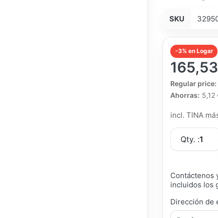
SKU
3295
-3% en Logar
165,53
The Regular Pri
Regular price:
Ahorras:
5,12
incl. TINA m
Qty. :
1
Contáctenos y
incluidos los 
Dirección de 