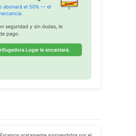
olo abonará el 50% — el
mercancía.
n seguridad y sin dudas, le
de pago.
rifugadora Logar le encantará.
Estamos gratamente sorprendidos por el