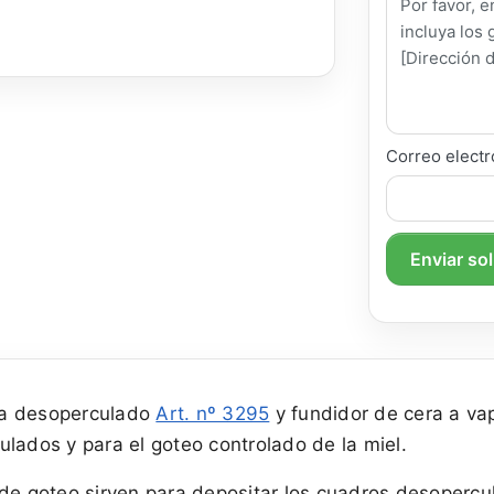
Correo electr
Enviar so
ra desoperculado
Art. nº 3295
y fundidor de cera a va
lados y para el goteo controlado de la miel.
 de goteo sirven para depositar los cuadros desopercu