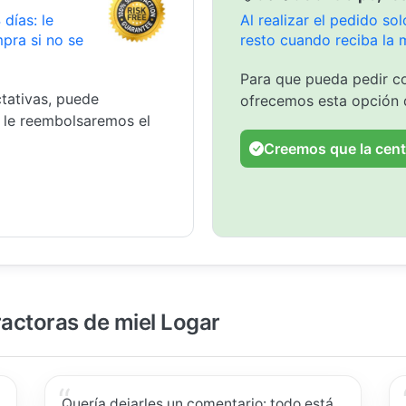
días: le
Al realizar el pedido s
pra si no se
resto cuando reciba la 
Para que pueda pedir co
tativas, puede
ofrecemos esta opción 
y le reembolsaremos el
Creemos que la cent
ractoras de miel Logar
Quería dejarles un comentario: todo está