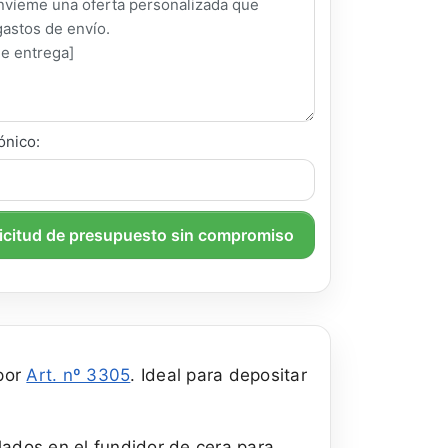
ónico:
licitud de presupuesto sin compromiso
por
Art. nº 3305
. Ideal para depositar
lados en el fundidor de cera para