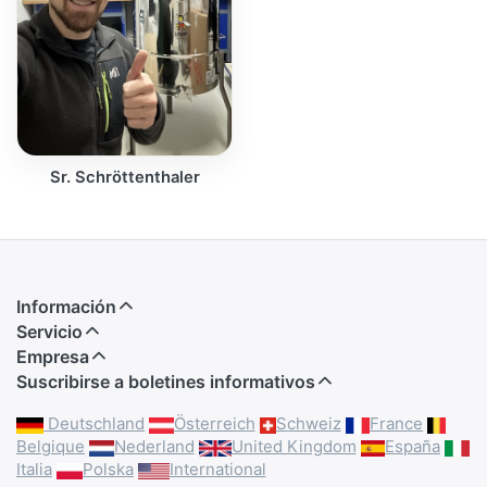
Sr. Schröttenthaler
Información
Servicio
Empresa
Suscribirse a boletines informativos
Deutschland
Österreich
Schweiz
France
Belgique
Nederland
United Kingdom
España
Italia
Polska
International