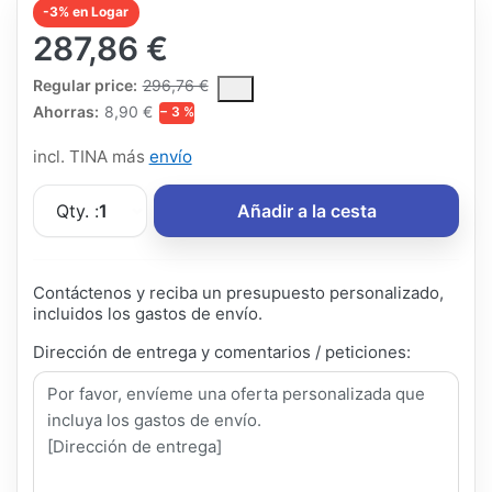
-3% en Logar
287,86 €
The Regular Price is the median selling price paid by customers
Regular price:
296,76 €
Ahorras:
8,90 €
− 3 %
incl. TINA más
envío
Qty. :
1
Añadir a la cesta
Contáctenos y reciba un presupuesto personalizado,
incluidos los gastos de envío.
Dirección de entrega y comentarios / peticiones: