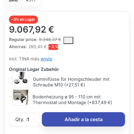
-3% en Logar
9.067,92 €
The Regular Price is the median selling price paid by customers
Regular price:
9.348,37 €
Ahorras:
280,45 €
− 3 %
incl. TINA más
envío
Original Logar Zubehör
Gummifüsse für Honigschleuder mit
Schraube M10 (+27,51 €)
Bodenheizung ø 95 - 110 cm mit
Thermostat und Montage (+837,49 €)
Qty. :
1
Añadir a la cesta