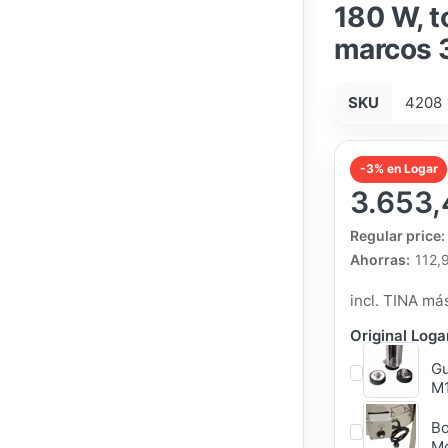
180 W, t
marcos 
SKU
4208
-3% en Logar
3.653,
The Regular Pri
Regular price:
Ahorras:
112,
incl. TINA m
Original Log
Gu
M1
Bo
Mo