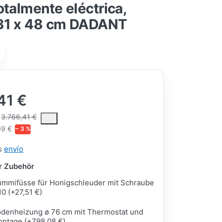
otalmente eléctrica,
31 x 48 cm DADANT
41 €
ce is the median selling price paid by customers for a product, excl
3.766,41 €
99 €
− 3 %
ás
envío
ar Zubehör
mmifüsse für Honigschleuder mit Schraube
0 (+27,51 €)
denheizung ø 76 cm mit Thermostat und
ntage (+798,08 €)