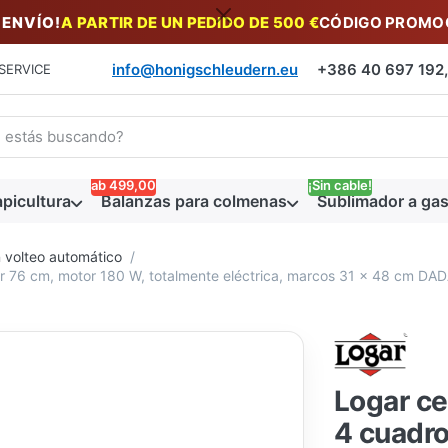
 ENVÍO!
A PARTIR DE UN PEDIDO DE 500 €
CÓDIGO PROMOC
info@honigschleudern.eu
+386 40 697 192, 
SERVICE
a un término de búsqueda. Los primeros resultados aparecen auto
ab 499,00
¡Sin cable!
picultura
Balanzas para colmenas
Sublimador a gas
 volteo automático
or 76 cm, motor 180 W, totalmente eléctrica, marcos 31 x 48 cm D
Logar ce
4 cuadro