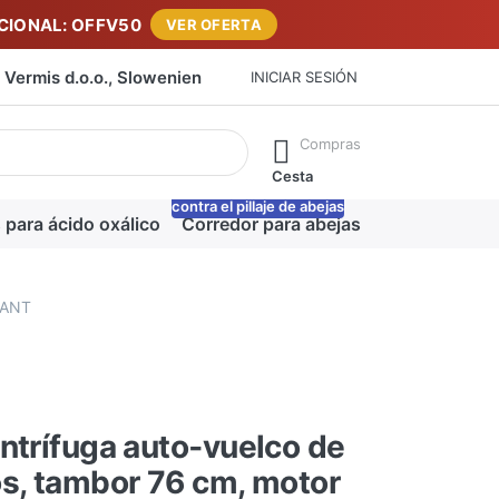
IONAL: OFFV50
VER OFERTA
Vermis d.o.o., Slowenien
INICIAR SESIÓN
máticamente a medida que escribe. Pulse la tecla Intro para ab
Compras
Cesta
contra el pillaje de abejas
-20%
 para ácido oxálico
Corredor para abejas
Manta para m
ADANT
ntrífuga auto‑vuelco de
s, tambor 76 cm, motor