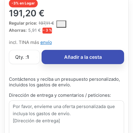
-3% en Logar
191,20 €
The Regular Price is the median selling price paid by customers
Regular price:
197,11 €
Ahorras:
5,91 €
− 3 %
incl. TINA más
envío
Qty. :
1
Añadir a la cesta
Contáctenos y reciba un presupuesto personalizado,
incluidos los gastos de envío.
Dirección de entrega y comentarios / peticiones: