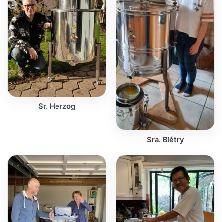
Sr. Herzog
Sra. Blétry