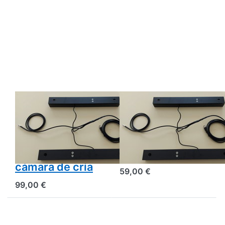
BEESCALES
BEESCALES
Juego de 2
Sensor de
sensores de
temperatura y
temperatura y
humedad de la
humedad para la
cámara de cría
cámara de cría
59,00 €
99,00 €