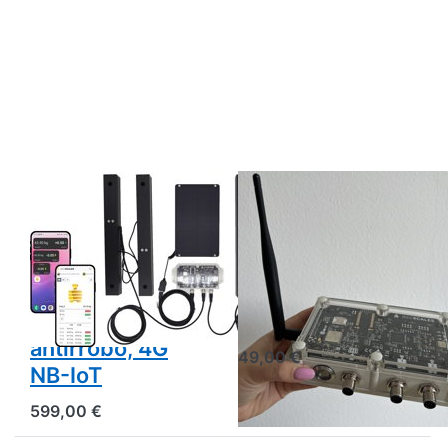
BEESCALES
BEESCALES
Báscula para
Antena GSM
colmenas para
externa para
monitorizar dos
lugares con
colmenas + GPS
mala cobertura
y alarma
móvil
antirrobo, 4G
49,00 €
NB-IoT
599,00 €