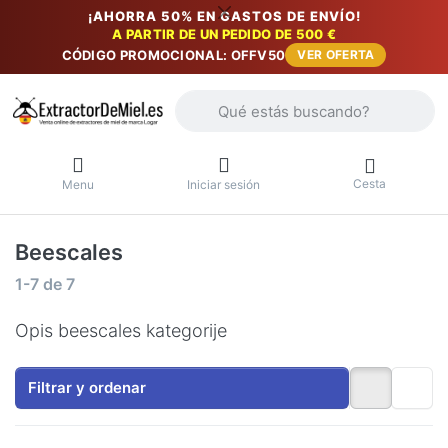
¡AHORRA 50% EN GASTOS DE ENVÍO!
A PARTIR DE UN PEDIDO DE 500 €
CÓDIGO PROMOCIONAL: OFFV50
VER OFERTA
Introduzca un término de búsqueda. Lo
Cesta
Menu
Iniciar sesión
Beescales
Resultados de la búsqueda:
1-7
de
7
Opis beescales kategorije
Filtrar y ordenar