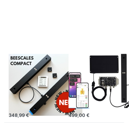
BEESCALES
BEESCALES
Báscula
Báscula para
Beescales
monitorización
Compact para
de una colmena
una colmena con
+ GPS y alarma
pantalla
antirrobo, 4G
inalámbrica
NB-IoT
348,99 €
499,00 €