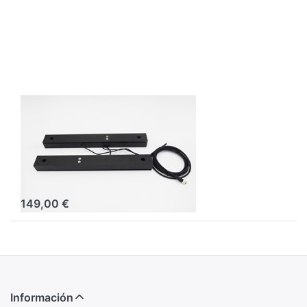
BEESCALES
Sensor de peso
de aluminio para
báscula de
colmena
149,00 €
Información