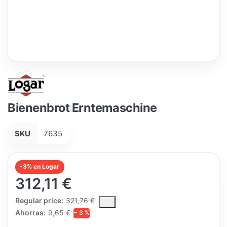
Bienenbrot Erntemaschine
SKU
7635
-3% en Logar
312,11 €
The Regular Price is the median selling price paid by customers
Regular price:
321,76 €
Ahorras:
9,65 €
− 3 %