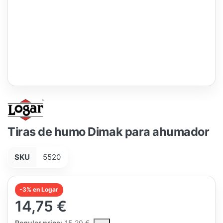
Tiras de humo Dimak para ahumador
SKU
5520
-3% en Logar
14,75 €
The Regular Price is the median selling price paid by customers
Regular price:
15,20 €