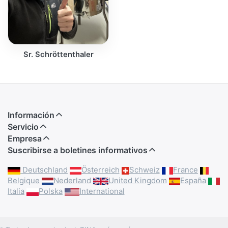
Sr. Schröttenthaler
Información
Servicio
Empresa
Suscribirse a boletines informativos
Deutschland
Österreich
Schweiz
France
Belgique
Nederland
United Kingdom
España
Italia
Polska
International