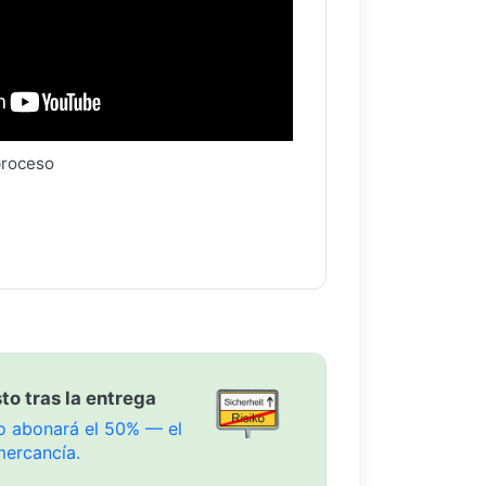
proceso
to tras la entrega
olo abonará el 50% — el
mercancía.