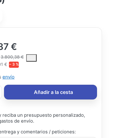
37 €
ce is the median selling price paid by customers for a product, excl
3.800,38 €
01 €
− 3 %
ás
envío
Añadir a la cesta
 reciba un presupuesto personalizado,
gastos de envío.
entrega y comentarios / peticiones: