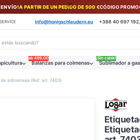
 ENVÍO!
A PARTIR DE UN PEDIDO DE 500 €
CÓDIGO PROMOC
info@honigschleudern.eu
+386 40 697 192, 
SERVICE
a un término de búsqueda. Los primeros resultados aparecen auto
ab 499,00
¡Sin cable!
picultura
Balanzas para colmenas
Sublimador a gas
 de sobremesa (Ref. art. 7403)
Etiqueta
Etiqueta
art. 740