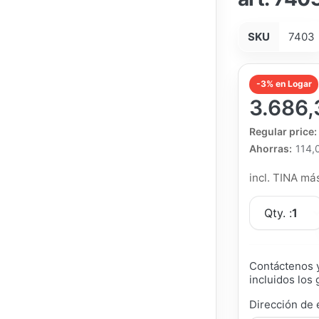
SKU
7403
-3% en Logar
3.686,
The Regular Pri
Regular price:
Ahorras:
114,
incl. TINA m
Qty. :
1
Contáctenos y
incluidos los 
Dirección de 