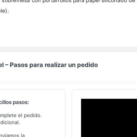
sobremesa con portarrollos para papel siliconado de 
le).
 – Pasos para realizar un pedido
illos pasos:
complete el pedido.
dicional.
nviamos la