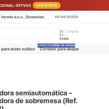
IONAL: OFFV50
VER OFERTA
Vermis d.o.o., Slowenien
INICIAR SESIÓN
máticamente a medida que escribe. Pulse la tecla Intro para ab
Compras
Cesta
contra el pillaje de abejas
-20%
 para ácido oxálico
Corredor para abejas
Manta para m
dora semiautomática –
dora de sobremesa (Ref.
3)