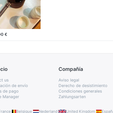
rmómetro
apa de
flón) – N.º
t. GSKT
00 €
cio
Compañía
ct us
Aviso legal
ación de envío
Derecho de desistimiento
s de pago
Condiciones generales
e Manager
Zahlungsarten
France
Belgique
Nederland
United Kingdom
Españ