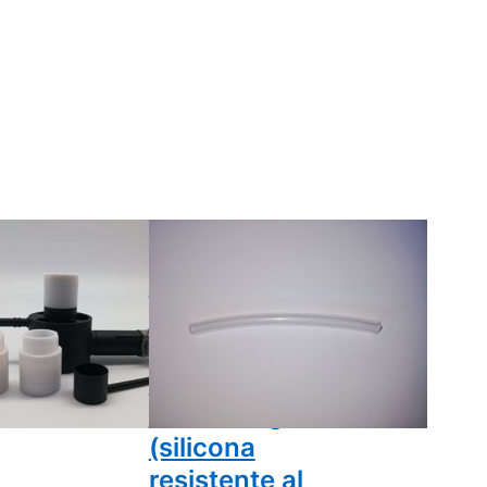
GAS
REVERDAMPFER
OXALSÄUREVERDAMPFER
mador de
Manguera
 oxálico a
adicional para
in
vaporizador
dor ni
de ácido
cho)
oxálico a gas
(silicona
resistente al