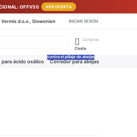
IONAL: OFFV50
VER OFERTA
Vermis d.o.o., Slowenien
INICIAR SESIÓN
máticamente a medida que escribe. Pulse la tecla Intro para ab
Compras
Cesta
contra el pillaje de abejas
-20%
 para ácido oxálico
Corredor para abejas
Manta para m