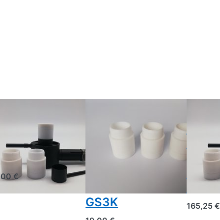
GAS
GAS
LSÄUREVERDAMPFER
OXALSÄUREVERDAMPFER
OXALSÄU
porizador
Juego
Subli
 ácido
adicional de
ácido
álico a gas
tapas
gas (s
dosificadoras
quema
,00 €
(3 unidades) –
cartu
GS3K
165,25 €