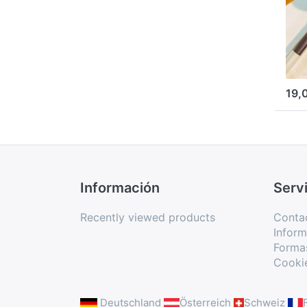
te
y armarios
(t
Equipos para el
te
tratamiento de la Varroa
ar
Herramientas para
colmenas
19,
Información
Servi
Recently viewed products
Conta
Inform
Forma
Cooki
Deutschland
Österreich
Schweiz