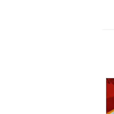
Bombas para miel
Derretidor de cera
Agitadores de miel y
varillas
Desoperculado y equipo
para desopercular
Recipientes de
desoperculado
Horquillas de
desoperculado y
GAS
accesorios
OXA
Ta
Procesamiento de la cera
do
de desoperculado
co
Descongeladores de miel