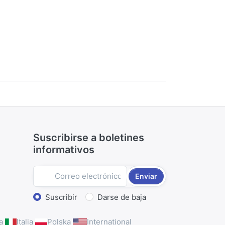
Suscribirse a boletines
informativos
Enviar
Seleccionar acción
Suscribir
Darse de baja
a
Italia
Polska
International