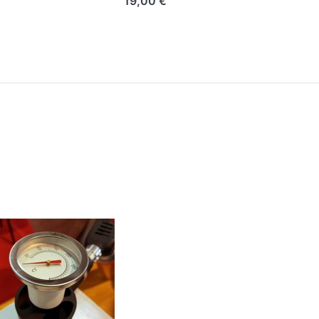
19,00 €
LSÄUREVERDAMPFER
pa
sificadora
n