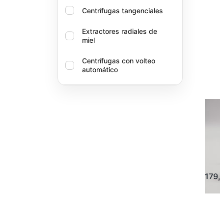
Centrífugas tangenciales
Extractores radiales de
miel
Centrífugas con volteo
automático
Cestos (acero inoxidable)
GAS
Extractores compactos de
OXA
63 cm con accionamiento
Va
totalmente automático
de
Accionamientos para
ox
extractores de miel
179
Repuestos & accesorios
para extractores de miel
Dispositivos Logar para
apartar abejas