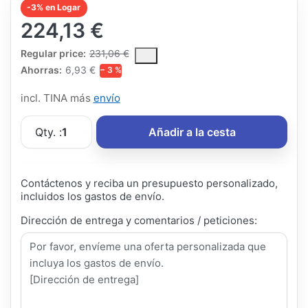
-3% en Logar
224,13 €
The Regular Price is the median selling price paid by customers
Regular price:
231,06 €
Ahorras:
6,93 €
− 3 %
incl. TINA más
envío
Qty. :
1
Añadir a la cesta
Contáctenos y reciba un presupuesto personalizado,
incluidos los gastos de envío.
Dirección de entrega y comentarios / peticiones: