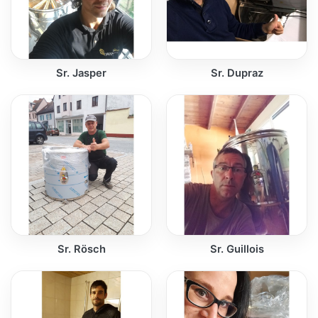
Sr. Jasper
Sr. Dupraz
Sr. Rösch
Sr. Guillois