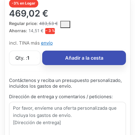
-3% en Logar
469,02 €
The Regular Price is the median selling price paid by customers
Regular price:
483,53 €
Ahorras:
14,51 €
− 3 %
incl. TINA más
envío
Qty. :
1
Añadir a la cesta
Contáctenos y reciba un presupuesto personalizado,
incluidos los gastos de envío.
Dirección de entrega y comentarios / peticiones: