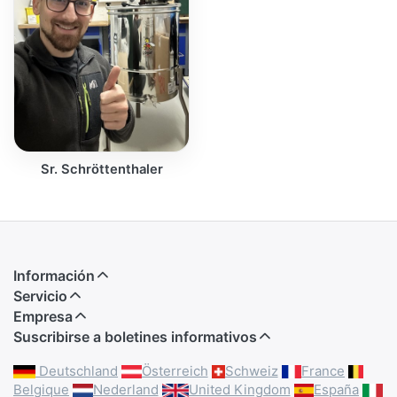
Sr. Schröttenthaler
Información
Servicio
Empresa
Suscribirse a boletines informativos
Deutschland
Österreich
Schweiz
France
Belgique
Nederland
United Kingdom
España