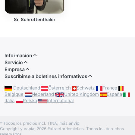
Sr. Schröttenthaler
Información
Servicio
Empresa
Suscribirse a boletines informativos
Deutschland
Österreich
Schweiz
France
Belgique
Nederland
United Kingdom
España
Italia
Polska
International
* Todos los precios incl. TINA, más
envío
Copyright y copia; 2026 Extractordemiel.es. Todos los derechos
reservados.