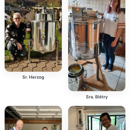
Sr. Herzog
Sra. Blétry