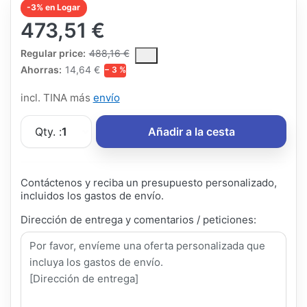
-3% en Logar
473,51 €
The Regular Price is the median selling price paid by customers
Regular price:
488,16 €
Ahorras:
14,64 €
− 3 %
incl. TINA más
envío
Qty. :
1
Añadir a la cesta
Contáctenos y reciba un presupuesto personalizado,
incluidos los gastos de envío.
Dirección de entrega y comentarios / peticiones: