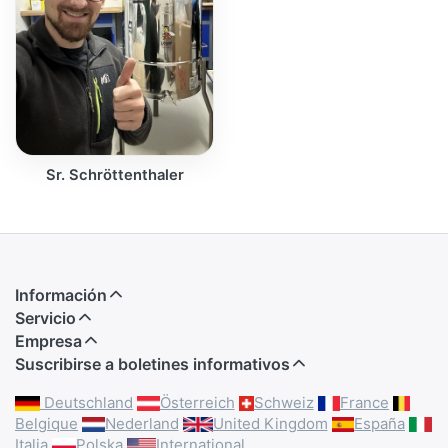
Sr. Schröttenthaler
Información
Servicio
Empresa
Suscribirse a boletines informativos
Deutschland
Österreich
Schweiz
France
Belgique
Nederland
United Kingdom
España
Italia
Polska
International