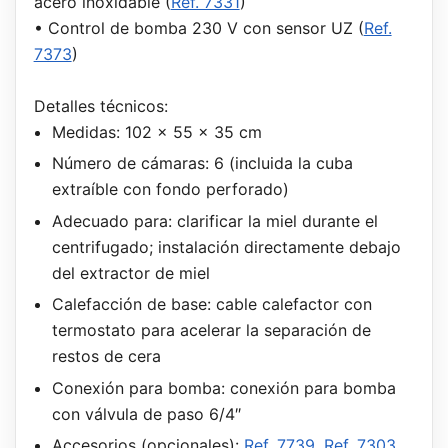
acero inoxidable (
Ref. 7331
)
• Control de bomba 230 V con sensor UZ (
Ref.
7373
)
Detalles técnicos:
Medidas: 102 x 55 x 35 cm
Número de cámaras: 6 (incluida la cuba
extraíble con fondo perforado)
Adecuado para: clarificar la miel durante el
centrifugado; instalación directamente debajo
del extractor de miel
Calefacción de base: cable calefactor con
termostato para acelerar la separación de
restos de cera
Conexión para bomba: conexión para bomba
con válvula de paso 6/4″
Accesorios (opcionales):
Ref. 7739
,
Ref. 7303
,