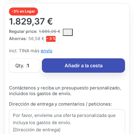
-3% en Logar
1.829,37 €
The Regular Price is the median selling price paid by customers
Regular price:
1.885,95 €
Ahorras:
56,58 €
− 3 %
incl. TINA más
envío
Qty. :
1
Añadir a la cesta
Contáctenos y reciba un presupuesto personalizado,
incluidos los gastos de envío.
Dirección de entrega y comentarios / peticiones: