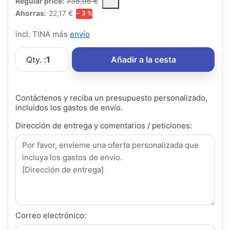
The Regular Price is the median selling price paid by customers
Regular price:
738,96 €
Ahorras:
22,17 €
− 3 %
incl. TINA más
envío
Qty. :
1
Añadir a la cesta
Contáctenos y reciba un presupuesto personalizado,
incluidos los gastos de envío.
Dirección de entrega y comentarios / peticiones:
Correo electrónico: