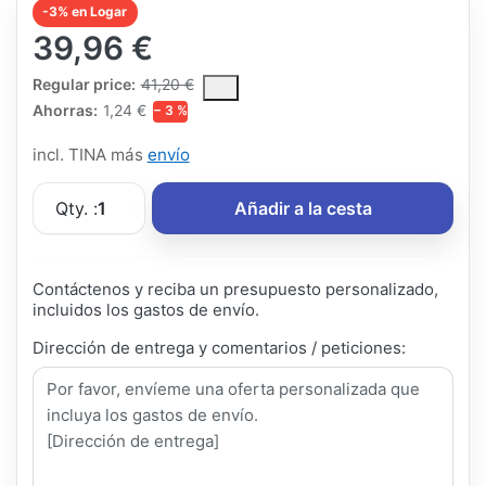
-3% en Logar
39,96 €
The Regular Price is the median selling price paid by customers
Regular price:
41,20 €
Ahorras:
1,24 €
− 3 %
incl. TINA más
envío
Qty. :
1
Añadir a la cesta
Contáctenos y reciba un presupuesto personalizado,
incluidos los gastos de envío.
Dirección de entrega y comentarios / peticiones: