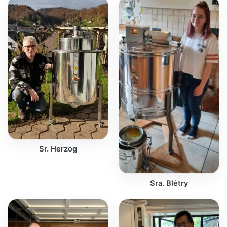
Sr. Herzog
Sra. Blétry