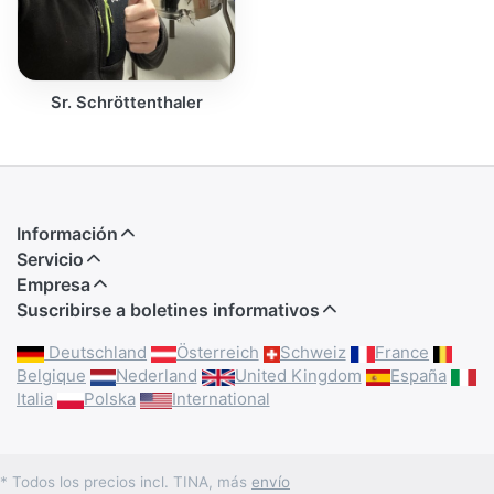
Sr. Schröttenthaler
Información
Servicio
Empresa
Suscribirse a boletines informativos
Deutschland
Österreich
Schweiz
France
Belgique
Nederland
United Kingdom
España
Italia
Polska
International
* Todos los precios incl. TINA, más
envío