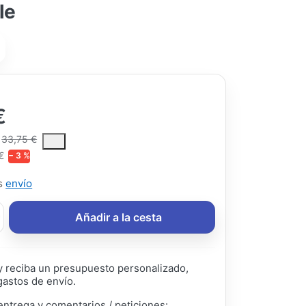
le
€
ce is the median selling price paid by customers for a product, excl
33,75 €
€
− 3 %
ás
envío
Añadir a la cesta
 reciba un presupuesto personalizado,
gastos de envío.
entrega y comentarios / peticiones: