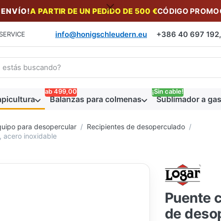
 ENVÍO!
A PARTIR DE UN PEDIDO DE 500 €
CÓDIGO PROMOC
info@honigschleudern.eu
+386 40 697 192, 
SERVICE
a un término de búsqueda. Los primeros resultados aparecen auto
ab 499,00
¡Sin cable!
picultura
Balanzas para colmenas
Sublimador a gas
uipo para desopercular
Recipientes de desoperculado
 acero inoxidable
Puente c
de desop