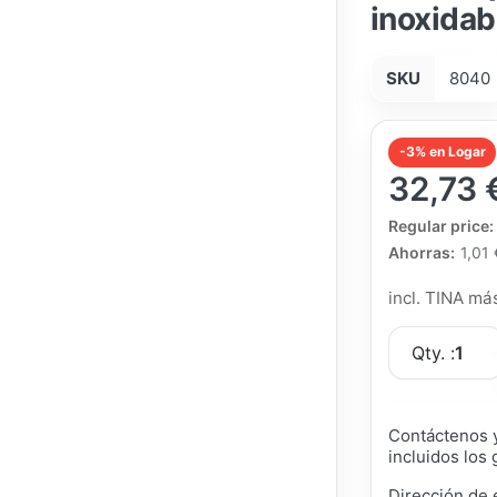
inoxidab
SKU
8040
-3% en Logar
32,73 
The Regular Pri
Regular price:
Ahorras:
1,01 
incl. TINA m
Qty. :
1
Contáctenos y
incluidos los 
Dirección de 