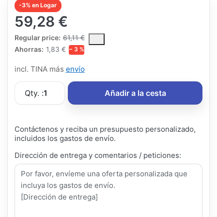
-3% en Logar
59,28 €
The Regular Price is the median selling price paid by customers
Regular price:
61,11 €
Ahorras:
1,83 €
− 3 %
incl. TINA más
envío
Qty. :
1
Añadir a la cesta
Contáctenos y reciba un presupuesto personalizado,
incluidos los gastos de envío.
Dirección de entrega y comentarios / peticiones: