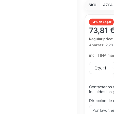
SKU
4704
-3% en Logar
73,81 
The Regular Pri
Regular price:
Ahorras:
2,28
incl. TINA m
Qty. :
1
Contáctenos y
incluidos los 
Dirección de 