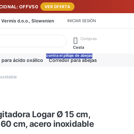
IONAL: OFFV50
VER OFERTA
Vermis d.o.o., Slowenien
INICIAR SESIÓN
máticamente a medida que escribe. Pulse la tecla Intro para ab
Compras
Cesta
contra el pillaje de abejas
-20%
 para ácido oxálico
Corredor para abejas
Manta para m
noxidable
agitadora Logar Ø 15 cm,
 60 cm, acero inoxidable