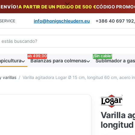
 ENVÍO!
A PARTIR DE UN PEDIDO DE 500 €
CÓDIGO PROMOC
info@honigschleudern.eu
+386 40 697 192, 
SERVICE
a un término de búsqueda. Los primeros resultados aparecen auto
ab 499,00
¡Sin cable!
picultura
Balanzas para colmenas
Sublimador a gas
 varillas
Varilla agitadora Logar Ø 15 cm, longitud 60 cm, acero i
Varilla 
longitud