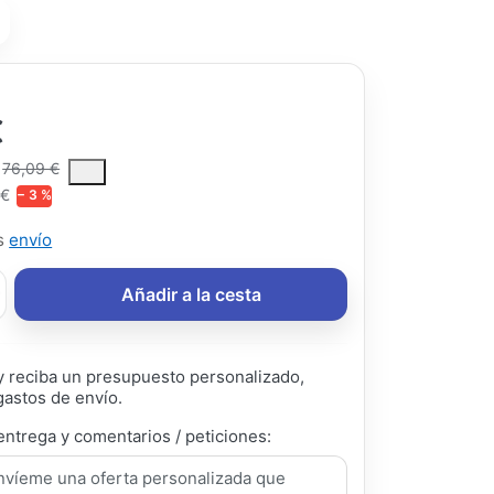
€
ce is the median selling price paid by customers for a product, excl
76,09 €
 €
− 3 %
ás
envío
Añadir a la cesta
 reciba un presupuesto personalizado,
gastos de envío.
entrega y comentarios / peticiones: