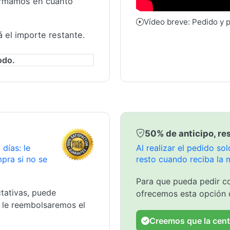
formamos en cuanto
Vídeo breve: Pedido y 
á el importe restante.
odo.
50% de anticipo, res
días: le
Al realizar el pedido s
pra si no se
resto cuando reciba la 
Para que pueda pedir co
tativas, puede
ofrecemos esta opción 
y le reembolsaremos el
Creemos que la cent