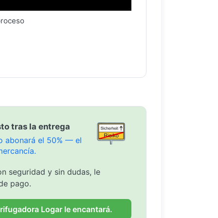
proceso
to tras la entrega
olo abonará el 50% — el
mercancía.
n seguridad y sin dudas, le
de pago.
rifugadora Logar le encantará.