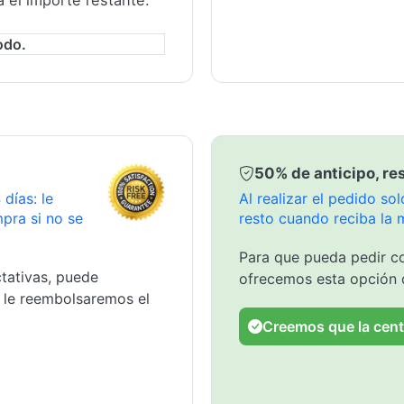
á el importe restante.
odo.
50% de anticipo, res
días: le
Al realizar el pedido s
pra si no se
resto cuando reciba la 
Para que pueda pedir co
tativas, puede
ofrecemos esta opción 
y le reembolsaremos el
Creemos que la cent