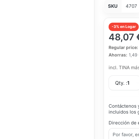
SKU
4707
-3% en Logar
48,07 
The Regular Pri
Regular price:
Ahorras:
1,49
incl. TINA m
Qty. :
1
Contáctenos y
incluidos los 
Dirección de 