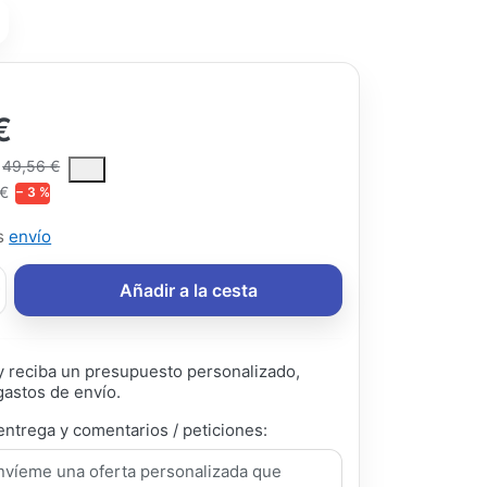
€
ce is the median selling price paid by customers for a product, excl
49,56 €
 €
− 3 %
ás
envío
Añadir a la cesta
 reciba un presupuesto personalizado,
gastos de envío.
entrega y comentarios / peticiones: