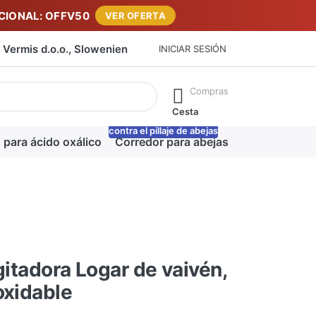
IONAL: OFFV50
VER OFERTA
Vermis d.o.o., Slowenien
INICIAR SESIÓN
máticamente a medida que escribe. Pulse la tecla Intro para ab
Compras
Cesta
contra el pillaje de abejas
-20%
 para ácido oxálico
Corredor para abejas
Manta para m
agitadora Logar de vaivén,
oxidable