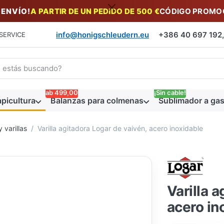
 ENVÍO!
A PARTIR DE UN PEDIDO DE 500 €
CÓDIGO PROMOC
info@honigschleudern.eu
+386 40 697 192, 
SERVICE
a un término de búsqueda. Los primeros resultados aparecen auto
ab 499,00
¡Sin cable!
picultura
Balanzas para colmenas
Sublimador a gas
 varillas
Varilla agitadora Logar de vaivén, acero inoxidable
Varilla 
acero in