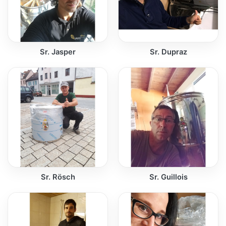
Sr. Jasper
Sr. Dupraz
Sr. Rösch
Sr. Guillois