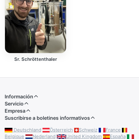
Sr. Schröttenthaler
Información
Servicio
Empresa
Suscribirse a boletines informativos
Deutschland
Österreich
Schweiz
France
Belgique
Nederland
United Kingdom
España