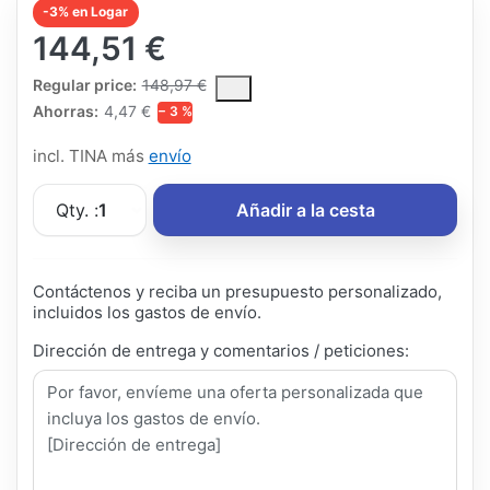
-3% en Logar
144,51 €
The Regular Price is the median selling price paid by customers
Regular price:
148,97 €
Ahorras:
4,47 €
− 3 %
incl. TINA más
envío
Qty. :
1
Añadir a la cesta
Contáctenos y reciba un presupuesto personalizado,
incluidos los gastos de envío.
Dirección de entrega y comentarios / peticiones: